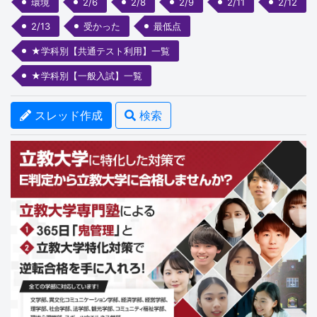
環境
2/6
2/8
2/9
2/11
2/12
2/13
受かった
最低点
★学科別【共通テスト利用】一覧
★学科別【一般入試】一覧
スレッド作成
検索