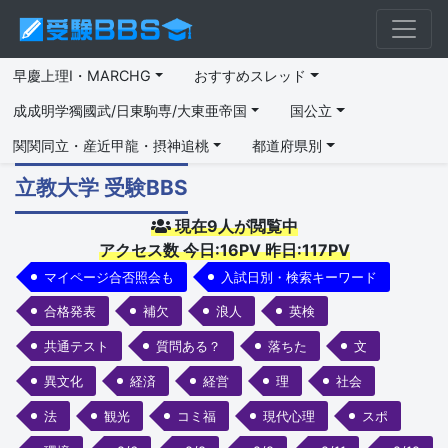
早慶上理I・MARCHG
おすすめスレッド
成成明学獨國武/日東駒専/大東亜帝国
国公立
関関同立・産近甲龍・摂神追桃
都道府県別
立教大学 受験BBS
現在9人が閲覧中
アクセス数 今日:16PV 昨日:117PV
マイページ合否照会も
入試日別・検索キーワード
合格発表
補欠
浪人
英検
共通テスト
質問ある？
落ちた
文
異文化
経済
経営
理
社会
法
観光
コミ福
現代心理
スポ