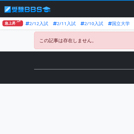
2/12入試
2/11入試
2/10入試
国立大学
急上昇
この記事は存在しません。