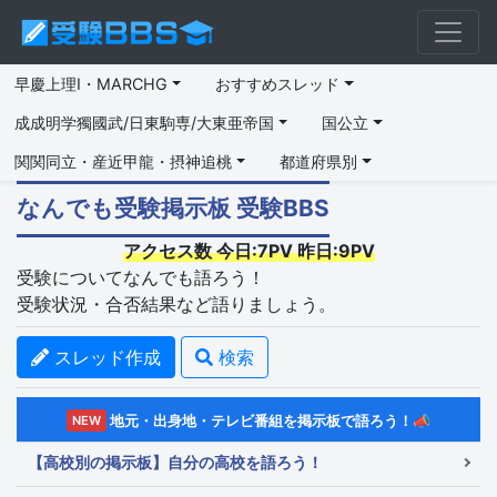
早慶上理I・MARCHG
おすすめスレッド
成成明学獨國武/日東駒専/大東亜帝国
国公立
関関同立・産近甲龍・摂神追桃
都道府県別
なんでも受験掲示板 受験BBS
アクセス数 今日:7PV 昨日:9PV
受験についてなんでも語ろう！
受験状況・合否結果など語りましょう。
スレッド作成
検索
地元・出身地・テレビ番組を掲示板で語ろう！📣
NEW
【高校別の掲示板】自分の高校を語ろう！