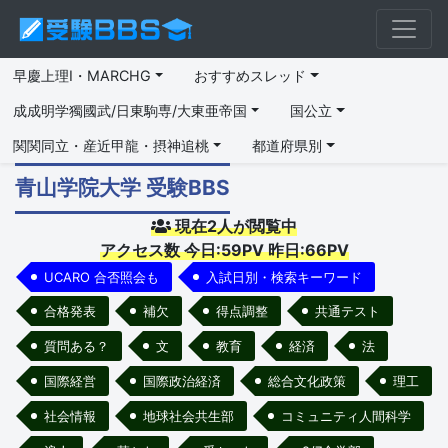
早慶上理I・MARCHG
おすすめスレッド
成成明学獨國武/日東駒専/大東亜帝国
国公立
関関同立・産近甲龍・摂神追桃
都道府県別
青山学院大学 受験BBS
現在2人が閲覧中
アクセス数 今日:59PV 昨日:66PV
UCARO 合否照会も
入試日別・検索キーワード
合格発表
補欠
得点調整
共通テスト
質問ある？
文
教育
経済
法
国際経営
国際政治経済
総合文化政策
理工
社会情報
地球社会共生部
コミュニティ人間科学