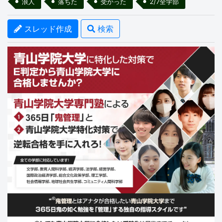
浪人
落ちた
受かった
2/7全学部
スレッド作成
検索