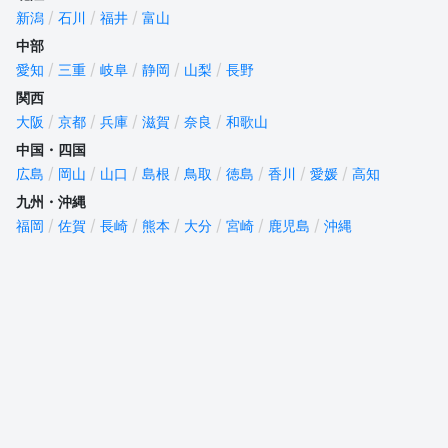
新潟
石川
福井
富山
中部
愛知
三重
岐阜
静岡
山梨
長野
関西
大阪
京都
兵庫
滋賀
奈良
和歌山
中国・四国
広島
岡山
山口
島根
鳥取
徳島
香川
愛媛
高知
九州・沖縄
福岡
佐賀
長崎
熊本
大分
宮崎
鹿児島
沖縄