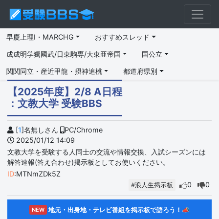
早慶上理I・MARCHG
おすすめスレッド
成成明学獨國武/日東駒専/大東亜帝国
国公立
関関同立・産近甲龍・摂神追桃
都道府県別
【2025年度】2/8 A日程
：文教大学 受験BBS
[
1
]名無しさん
PC/Chrome
2025/01/12 14:09
文教大学を受験する人同士の交流や情報交換、入試シーズンには
解答速報(答え合わせ)掲示板としてお使いください。
ID
:MTNmZDk5Z
0
0
#浪人生掲示板
地元・出身地・テレビ番組を掲示板で語ろう！📣
NEW