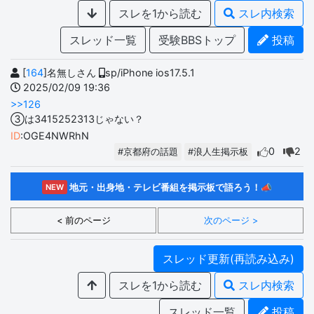
スレを1から読む
スレ内検索
スレッド一覧
受験BBSトップ
投稿
[
164
]名無しさん
sp/iPhone ios17.5.1
2025/02/09 19:36
>>126
③は3415252313じゃない？
ID
:OGE4NWRhN
0
2
#京都府の話題
#浪人生掲示板
地元・出身地・テレビ番組を掲示板で語ろう！📣
NEW
< 前のページ
次のページ >
スレッド更新(再読み込み)
スレを1から読む
スレ内検索
スレッド一覧
投稿