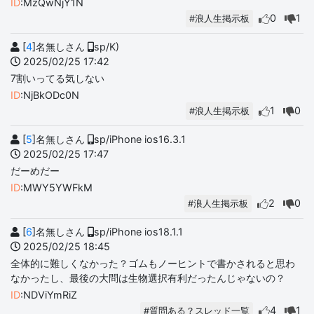
ID
:MzQwNjY1N
0
1
#浪人生掲示板
[
4
]名無しさん
sp/K)
2025/02/25 17:42
7割いってる気しない
ID
:NjBkODc0N
1
0
#浪人生掲示板
[
5
]名無しさん
sp/iPhone ios16.3.1
2025/02/25 17:47
だーめだー
ID
:MWY5YWFkM
2
0
#浪人生掲示板
[
6
]名無しさん
sp/iPhone ios18.1.1
2025/02/25 18:45
全体的に難しくなかった？ゴムもノーヒントで書かされると思わ
なかったし、最後の大問は生物選択有利だったんじゃないの？
ID
:NDViYmRiZ
4
1
#質問ある？スレッド一覧