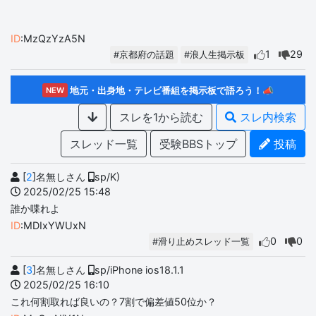
ID
:MzQzYzA5N
1
29
#京都府の話題
#浪人生掲示板
地元・出身地・テレビ番組を掲示板で語ろう！📣
NEW
スレを1から読む
スレ内検索
スレッド一覧
受験BBSトップ
投稿
[
2
]名無しさん
sp/K)
2025/02/25 15:48
誰か喋れよ
ID
:MDIxYWUxN
0
0
#滑り止めスレッド一覧
[
3
]名無しさん
sp/iPhone ios18.1.1
2025/02/25 16:10
これ何割取れば良いの？7割で偏差値50位か？