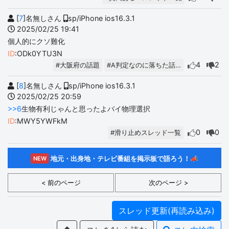
[
7
]名無しさん
sp/iPhone ios16.3.1
2025/02/25 19:41
個人的にクソ難化
ID
:ODk0YTU3N
4
2
#大阪府の話題
#A判定なのに落ちた話…
[
8
]名無しさん
sp/iPhone ios16.3.1
2025/02/25 20:59
>>6
生物有利じゃんと思ったよバイ物理選択
ID
:MWY5YWFkM
0
0
#滑り止めスレッド一覧
地元・出身地・テレビ番組を掲示板で語ろう！📣
NEW
< 前のページ
次のページ >
スレッド更新(再読み込み)