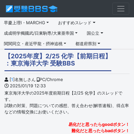
早慶上理I・MARCHG
おすすめスレッド
成成明学獨國武/日東駒専/大東亜帝国
国公立
関関同立・産近甲龍・摂神追桃
都道府県別
【2025年度】2/25 化学【前期日程】
：東京海洋大学 受験BBS
[
1
]名無しさん
PC/Chrome
2025/01/19 12:33
東京海洋大学の2025年度前期日程【2/25 化学】のスレッドで
す。
試験の対策、問題についての感想、答え合わせ(解答速報)、得点率
などの情報交換にお使いください。
易化だと思ったらgoodボタン！
難化だと思ったらbadボタン！