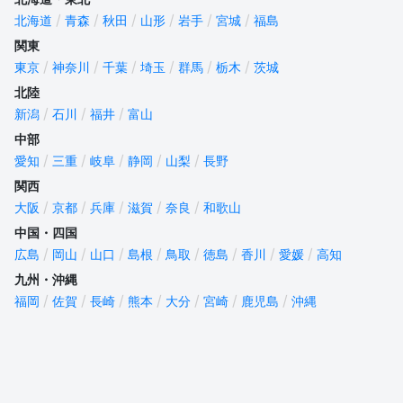
北海道
青森
秋田
山形
岩手
宮城
福島
関東
東京
神奈川
千葉
埼玉
群馬
栃木
茨城
北陸
新潟
石川
福井
富山
中部
愛知
三重
岐阜
静岡
山梨
長野
関西
大阪
京都
兵庫
滋賀
奈良
和歌山
中国・四国
広島
岡山
山口
島根
鳥取
徳島
香川
愛媛
高知
九州・沖縄
福岡
佐賀
長崎
熊本
大分
宮崎
鹿児島
沖縄