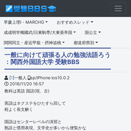
早慶上理I・MARCHG
おすすめスレッド
成成明学獨國武/日東駒専/大東亜帝国
国公立
関関同立・産近甲龍・摂神追桃
都道府県別
一般に向けて頑張る人の勉強法語ろう
：関西外国語大学 受験BBS
[
1
]一般人
sp/iPhone ios10.0.2
2016/11/20 16:57
教科は英語 国語(現、古)
英語はネクステをひたすら回して
程よく長文解く
国語はセンターレベルの演習と
熟語と慣用表現、文学史が多いから便覧かな