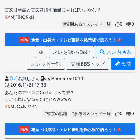
古文は単語と古文常識を適当にやればいいかな？
ID
:MjFiNGRkN
0
0
#質問ある？スレッド一覧
地元・出身地・テレビ番組を掲示板で語ろう！📣
NEW
スレを1から読む
スレ内検索
スレッド一覧
受験BBSトップ
投稿
[
17
]名無しさん
sp/iPhone ios10.1.1
2016/11/21 17:38
あなたのアソコにGo for itって誰？
すごく気になるんだけどwwwww
ID
:MzQ4NjM3N
0
0
#東京の話題
#参考書スレッド一覧
地元・出身地・テレビ番組を掲示板で語ろう！📣
NEW