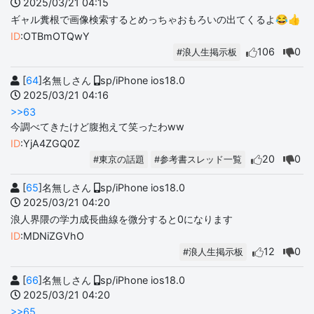
2025/03/21 04:15
ギャル糞根で画像検索するとめっちゃおもろいの出てくるよ😂👍
ID
:OTBmOTQwY
106
0
#浪人生掲示板
[
64
]名無しさん
sp/iPhone ios18.0
2025/03/21 04:16
>>63
今調べてきたけど腹抱えて笑ったわww
ID
:YjA4ZGQ0Z
20
0
#東京の話題
#参考書スレッド一覧
[
65
]名無しさん
sp/iPhone ios18.0
2025/03/21 04:20
浪人界隈の学力成長曲線を微分すると0になります
ID
:MDNiZGVhO
12
0
#浪人生掲示板
[
66
]名無しさん
sp/iPhone ios18.0
2025/03/21 04:20
>>65