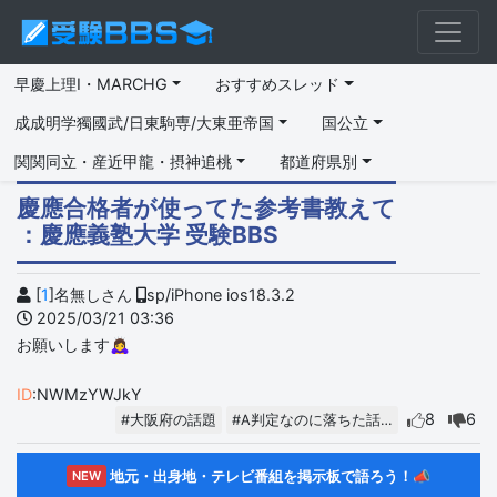
早慶上理I・MARCHG
おすすめスレッド
成成明学獨國武/日東駒専/大東亜帝国
国公立
関関同立・産近甲龍・摂神追桃
都道府県別
慶應合格者が使ってた参考書教えて
：慶應義塾大学 受験BBS
[
1
]名無しさん
sp/iPhone ios18.3.2
2025/03/21 03:36
お願いします🙇‍♀️
ID
:NWMzYWJkY
8
6
#大阪府の話題
#A判定なのに落ちた話…
地元・出身地・テレビ番組を掲示板で語ろう！📣
NEW