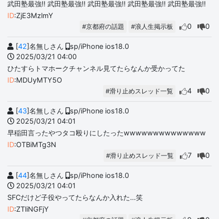
武田塾最強‼️ 武田塾最強‼️ 武田塾最強‼️ 武田塾最強‼️ 武田塾最強‼️
ID
:ZjE3MzlmY
0
0
#京都府の話題
#浪人生掲示板
[
42
]名無しさん
sp/iPhone ios18.0
2025/03/21 04:00
ひたすらトマホークチャンネル見てたらなんか受かってた
ID
:MDUyMTY5O
4
0
#滑り止めスレッド一覧
[
43
]名無しさん
sp/iPhone ios18.0
2025/03/21 04:01
早稲田言ったやつタコ殴りにしたったwwwwwwwwwwwwww
ID
:OTBiMTg3N
7
0
#滑り止めスレッド一覧
[
44
]名無しさん
sp/iPhone ios18.0
2025/03/21 04:01
SFCだけど子役やってたらなんか入れた…笑
ID
:ZTliNGFjY