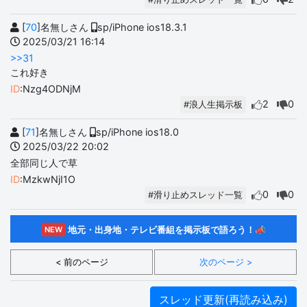
[
70
]名無しさん
sp/iPhone ios18.3.1
2025/03/21 16:14
>>31
これ好き
ID
:Nzg4ODNjM
2
0
#浪人生掲示板
[
71
]名無しさん
sp/iPhone ios18.0
2025/03/22 20:02
全部同じ人で草
ID
:MzkwNjI1O
0
0
#滑り止めスレッド一覧
地元・出身地・テレビ番組を掲示板で語ろう！📣
NEW
< 前のページ
次のページ >
スレッド更新(再読み込み)