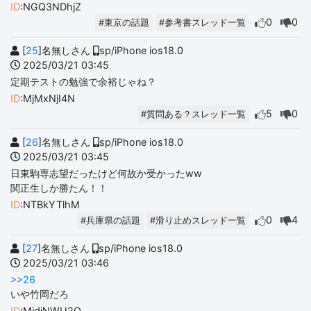
ID
:NGQ3NDhjZ
0
0
#東京の話題
#参考書スレッド一覧
[
25
]名無しさん
sp/iPhone ios18.0
2025/03/21 03:45
定期テストの勉強で余裕じゃね？
ID
:MjMxNjI4N
5
0
#質問ある？スレッド一覧
[
26
]名無しさん
sp/iPhone ios18.0
2025/03/21 03:45
日東駒専志望だったけど何故か受かったww
関正生しか勝たん！！
ID
:NTBkYTlhM
0
4
#兵庫県の話題
#滑り止めスレッド一覧
[
27
]名無しさん
sp/iPhone ios18.0
2025/03/21 03:46
>>26
いや竹岡だろ
ID
:MjdjNWU2O