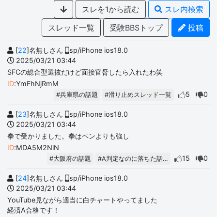
スレを1から読む
スレ内検索
スレッド一覧
受験BBSトップ
投稿
[
22
]名無しさん
sp/iPhone ios18.0
2025/03/21 03:44
SFCの総合型選抜だけど面接官脅したら入れたわ笑
ID
:YmFhNjRmM
5
0
#兵庫県の話題
#滑り止めスレッド一覧
[
23
]名無しさん
sp/iPhone ios18.0
2025/03/21 03:44
拳で受かりました。拳はペンよりも強し
ID
:MDA5M2NiN
15
0
#大阪府の話題
#A判定なのに落ちた話…
[
24
]名無しさん
sp/iPhone ios18.0
2025/03/21 03:44
YouTube見ながら適当に白チャートやってました
経済A合格です！