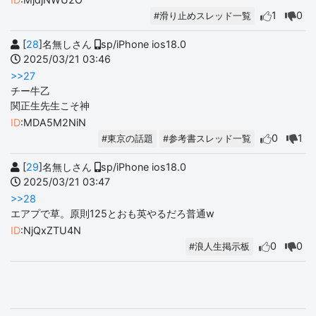
1
0
#滑り止めスレッド一覧
[
28
]名無しさん
sp/iPhone ios18.0
2025/03/21 03:46
>>27
チー牛乙
関正生先生こそ神
ID
:MDA5M2NiN
0
1
#東京の話題
#参考書スレッド一覧
[
29
]名無しさん
sp/iPhone ios18.0
2025/03/21 03:47
>>28
エアプで草。原則125とおも英やるだろ普通w
ID
:NjQxZTU4N
0
0
#浪人生掲示板