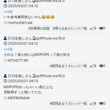
[
57
]名無しさん
sp/iPhone ios18.0
2025/03/21 04:12
>>56
いや参考書関係ないやん😂😂😂
ID
:YmFmOWYxM
9
0
#兵庫県の話題
#滑り止めスレッド一覧
[
58
]名無しさん
sp/iPhone ios18.0
2025/03/21 04:12
>>56
それな！個人的にはMDPOPEって曲が好き
ID
:NThiOTY3N
9
0
#質問ある？スレッド一覧
[
59
]名無しさん
sp/iPhone ios18.0
2025/03/21 04:13
MDPOPEめっちゃいい曲だよな
受験期ずっと聴いてたわ
ID
:MDFlNGMxN
8
0
#質問ある？スレッド一覧