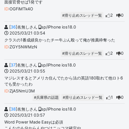
面接官脅せば1発です
ID
:OGFiMTk4O
2
0
#滑り止めスレッド一覧
[
36
]名無しさん
sp/iPhone ios18.0
2025/03/21 03:54
クラスの1番成績良かったチー牛ぶん殴って俺が推薦枠奪った
ID
:ZGY5NWMzN
2
0
#滑り止めスレッド一覧
[
37
]名無しさん
sp/iPhone ios18.0
2025/03/21 03:55
マジレスするとアメリカ住んでたから法の英語180取れて他ロト6
でも受かったわ
ID
:ZjA5NmU3M
1
0
#兵庫県の話題
#滑り止めスレッド一覧
[
38
]名無しさん
sp/iPhone ios18.0
2025/03/21 03:57
Word Power Made Easyは必須
こんなのも分からんやつはニッコマ確定や