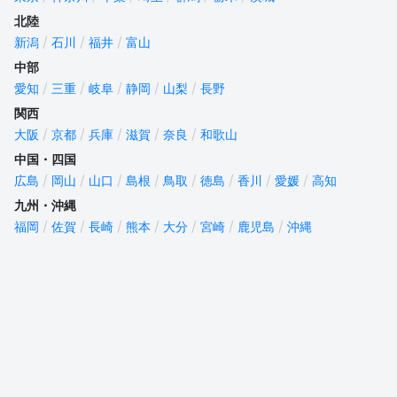
北陸
新潟
石川
福井
富山
中部
愛知
三重
岐阜
静岡
山梨
長野
関西
大阪
京都
兵庫
滋賀
奈良
和歌山
中国・四国
広島
岡山
山口
島根
鳥取
徳島
香川
愛媛
高知
九州・沖縄
福岡
佐賀
長崎
熊本
大分
宮崎
鹿児島
沖縄