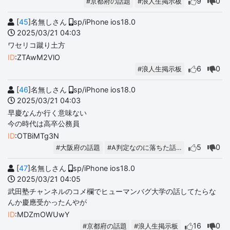
9
0
#京都府の話題
#浪人生掲示板
[
45
]名無しさん
sp/iPhone ios18.0
2025/03/21 04:03
ワセリコ蹴り土方
ID
:ZTAwM2VlO
6
0
#浪人生掲示板
[
46
]名無しさん
sp/iPhone ios18.0
2025/03/21 04:03
早慶なんか行く意味ない
今の時代は高卒公務員
ID
:OTBiMTg3N
5
0
#大阪府の話題
#A判定なのに落ちた話…
[
47
]名無しさん
sp/iPhone ios18.0
2025/03/21 04:05
武田塾チャンネルのコメ欄でヒューマンバグ大学の話してたらな
んか慶應受かったんやが
ID
:MDZmOWUwY
16
0
#京都府の話題
#浪人生掲示板