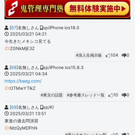
[
67
]名無しさん
sp/iPhone ios18.0
2025/03/21 04:21
今生きたメキシコ見てる
ID
:ZGNkMjE3Z
104
0
#浪人生掲示板
[
68
]名無しさん
sp/iPhone ios15.8.3
2025/03/21 04:34
https://beeg.com/
ID
:OTMwYTlkZ
10
0
#東京の話題
#参考書スレッド一覧
[
69
]名無しさん
sp/K)
2025/03/21 13:51
東進の過去問演習
ID
:MzQyMDFhN
0
2
#滑り止めスレッド一覧