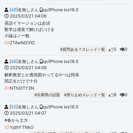
[
48
]名無しさん
sp/iPhone ios18.0
2025/03/21 04:06
英語イマージョンは必須
数学は感覚で解けばいける
小論はノー勉
ID
:ZTAwM2VlO
5
0
#質問ある？スレッド一覧
[
49
]名無しさん
sp/iPhone ios18.0
2025/03/21 04:06
解釈教室とか透視図やってるやつは阿呆
関正生だけで十分
ID
:NThiOTY3N
8
0
#兵庫県の話題
#滑り止めスレッド一覧
[
50
]名無しさん
sp/iPhone ios18.0
2025/03/21 04:07
#春から土方
ID
:YjdhYTNkO