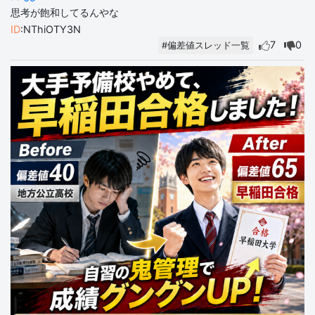
思考が飽和してるんやな
ID
:NThiOTY3N
7
0
#偏差値スレッド一覧