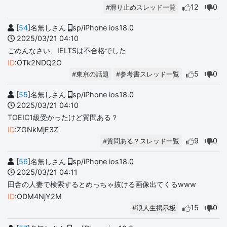
12
0
#滑り止めスレッド一覧
[
54
]名無しさん
sp/iPhone ios18.0
2025/03/21 04:10
ごめんなさい、IELTSは不合格でした
ID
:OTk2NDQ2O
5
0
#東京の話題
#参考書スレッド一覧
[
55
]名無しさん
sp/iPhone ios18.0
2025/03/21 04:10
TOEIC1級受かったけど質問ある？
ID
:ZGNkMjE3Z
9
0
#質問ある？スレッド一覧
[
56
]名無しさん
sp/iPhone ios18.0
2025/03/21 04:11
田舎の人妻で検索するとめっちゃ抜ける画像出てくるwww
ID
:ODM4NjY2M
15
0
#浪人生掲示板