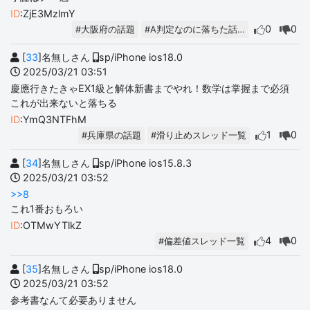
ID
:ZjE3MzlmY
0
0
#大阪府の話題
#A判定なのに落ちた話…
[
33
]名無しさん
sp/iPhone ios18.0
2025/03/21 03:51
慶應行きたきゃEX1級と解体新書までやれ！数学は掌握まで必須
これが出来ないと落ちる
ID
:YmQ3NTFhM
1
0
#兵庫県の話題
#滑り止めスレッド一覧
[
34
]名無しさん
sp/iPhone ios15.8.3
2025/03/21 03:52
>>8
これ1番おもろい
ID
:OTMwYTlkZ
4
0
#偏差値スレッド一覧
[
35
]名無しさん
sp/iPhone ios18.0
2025/03/21 03:52
参考書なんて必要ありません