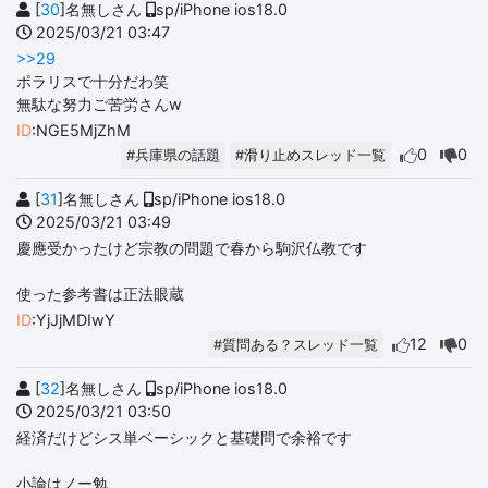
[
30
]名無しさん
sp/iPhone ios18.0
2025/03/21 03:47
>>29
ポラリスで十分だわ笑
無駄な努力ご苦労さんw
ID
:NGE5MjZhM
0
0
#兵庫県の話題
#滑り止めスレッド一覧
[
31
]名無しさん
sp/iPhone ios18.0
2025/03/21 03:49
慶應受かったけど宗教の問題で春から駒沢仏教です
使った参考書は正法眼蔵
ID
:YjJjMDIwY
12
0
#質問ある？スレッド一覧
[
32
]名無しさん
sp/iPhone ios18.0
2025/03/21 03:50
経済だけどシス単ベーシックと基礎問で余裕です
小論はノー勉