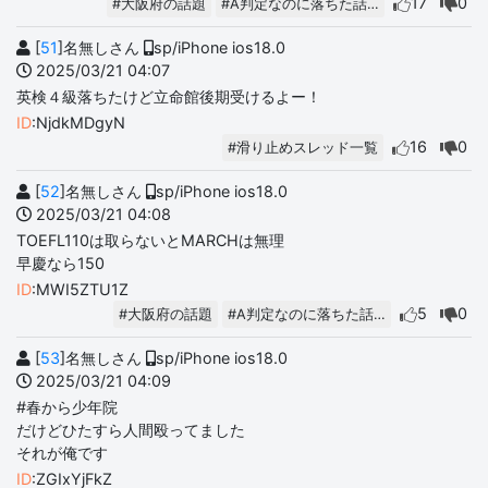
17
0
#大阪府の話題
#A判定なのに落ちた話…
[
51
]名無しさん
sp/iPhone ios18.0
2025/03/21 04:07
英検４級落ちたけど立命館後期受けるよー！
ID
:NjdkMDgyN
16
0
#滑り止めスレッド一覧
[
52
]名無しさん
sp/iPhone ios18.0
2025/03/21 04:08
TOEFL110は取らないとMARCHは無理
早慶なら150
ID
:MWI5ZTU1Z
5
0
#大阪府の話題
#A判定なのに落ちた話…
[
53
]名無しさん
sp/iPhone ios18.0
2025/03/21 04:09
#春から少年院
だけどひたすら人間殴ってました
それが俺です
ID
:ZGIxYjFkZ