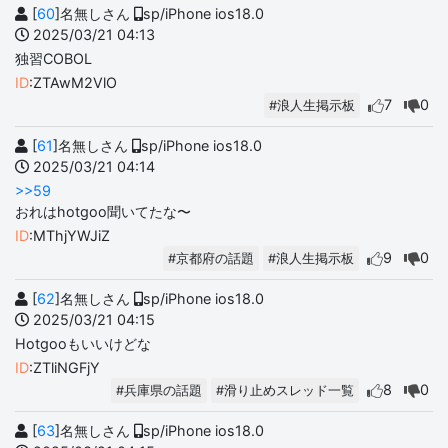
[
60
]名無しさん
sp/iPhone ios18.0
2025/03/21 04:13
独習COBOL
ID
:ZTAwM2VlO
7
0
#浪人生掲示板
[
61
]名無しさん
sp/iPhone ios18.0
2025/03/21 04:14
>>59
おれはhotgoo聞いてたな〜
ID
:MThjYWJiZ
9
0
#京都府の話題
#浪人生掲示板
[
62
]名無しさん
sp/iPhone ios18.0
2025/03/21 04:15
Hotgooもいいけどな
ID
:ZTliNGFjY
8
0
#兵庫県の話題
#滑り止めスレッド一覧
[
63
]名無しさん
sp/iPhone ios18.0