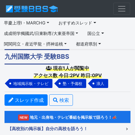
早慶上理I・MARCHG
おすすめスレッド
成成明学獨國武/日東駒専/大東亜帝国
国公立
関関同立・産近甲龍・摂神追桃
都道府県別
九州国際大学 受験BBS
現在1人が閲覧中
アクセス数 今日:2PV 昨日:0PV
地域掲示板・テレビ
塾・予備校
浪人
スレッド作成
検索
地元・出身地・テレビ番組を掲示板で語ろう！📣
NEW
【高校別の掲示板】自分の高校を語ろう！