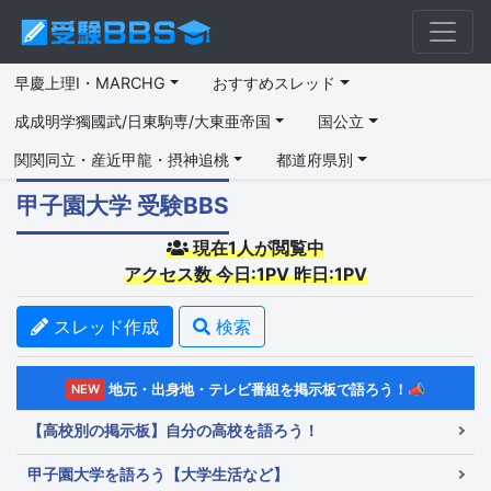
早慶上理I・MARCHG
おすすめスレッド
成成明学獨國武/日東駒専/大東亜帝国
国公立
関関同立・産近甲龍・摂神追桃
都道府県別
甲子園大学 受験BBS
現在1人が閲覧中
アクセス数 今日:1PV 昨日:1PV
スレッド作成
検索
地元・出身地・テレビ番組を掲示板で語ろう！📣
NEW
【高校別の掲示板】自分の高校を語ろう！
甲子園大学を語ろう【大学生活など】