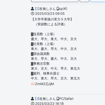
[
2
]名無しさん
sp/K)
2025/03/23 09:05
【大学卒業後の実力５大学】
（実績数による評価）
▓役員数（上場）
慶大、早大、東大、中大、京大
▓社長数（上場）
東大、慶大、早大、中大、京大
▓国会議員数
東大、早大、慶大、中大、京大
▓事務次官数
東大、京大、中大、早大、東北大
▓裁判、検事弁護士
中大、東大、早大、京大、東北大
ID
:ZmM2ZjJjM
[
3
]名無しさん
PC/Safari
2025/03/23 16:18