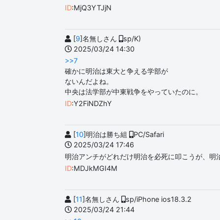
ID
:MjQ3YTJjN
[
9
]名無しさん
sp/K)
2025/03/24 14:30
>>7
確かに明治は東大と争える学部が
ないんだよね。
中央は法学部が中東戦争をやっていたのに。
ID
:Y2FiNDZhY
[
10
]明治は勝ち組
PC/Safari
2025/03/24 17:46
明治アンチがどれだけ明治を必死に叩こうが、明
ID
:MDJkMGI4M
[
11
]名無しさん
sp/iPhone ios18.3.2
2025/03/24 21:44