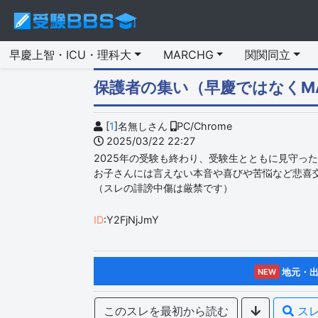
早慶上智・ICU・理科大
MARCHG
関関同立
保護者の集い（早慶ではなくMA
[
1
]名無しさん
PC/Chrome
2025/03/22 22:27
2025年の受験も終わり、受験生とともに見守っ
お子さんには言えない本音や喜びや苦悩など悲喜
（スレの誹謗中傷は厳禁です）
ID
:Y2FjNjJmY
地元・出
NEW
このスレを最初から読む
スレ