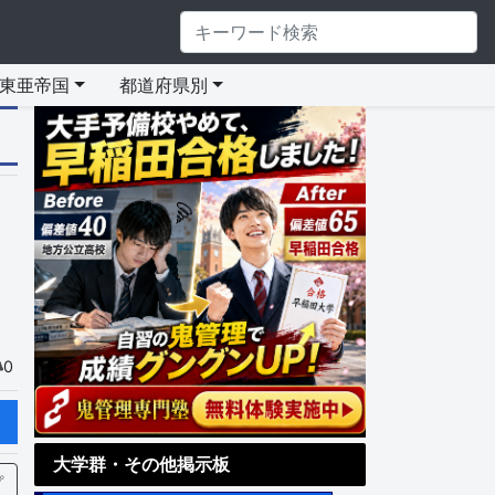
東亜帝国
都道府県別
0
大学群・その他掲示板
プ