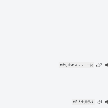
7
#滑り止めスレッド一覧
1
#浪人生掲示板