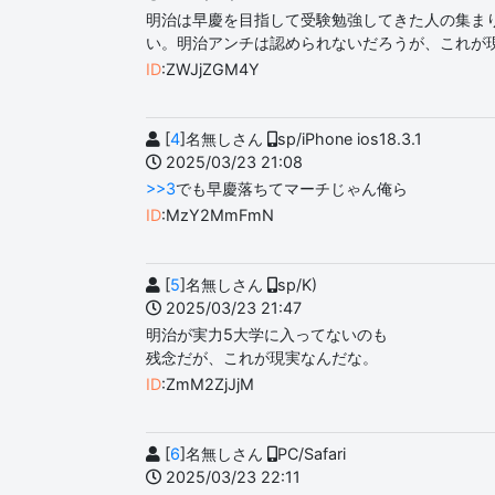
明治は早慶を目指して受験勉強してきた人の集まり
い。明治アンチは認められないだろうが、これが
ID
:ZWJjZGM4Y
[
4
]名無しさん
sp/iPhone ios18.3.1
2025/03/23 21:08
>>3
でも早慶落ちてマーチじゃん俺ら
ID
:MzY2MmFmN
[
5
]名無しさん
sp/K)
2025/03/23 21:47
明治が実力5大学に入ってないのも
残念だが、これが現実なんだな。
ID
:ZmM2ZjJjM
[
6
]名無しさん
PC/Safari
2025/03/23 22:11