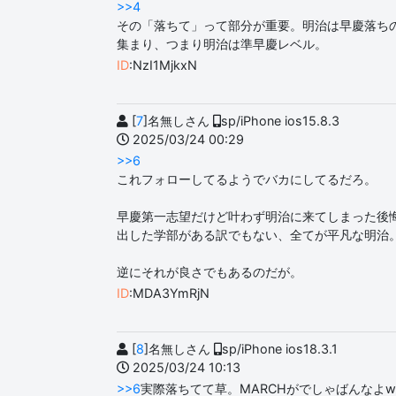
>>4
その「落ちて」って部分が重要。明治は早慶落ち
集まり、つまり明治は準早慶レベル。
ID
:NzI1MjkxN
[
7
]名無しさん
sp/iPhone ios15.8.3
2025/03/24 00:29
>>6
これフォローしてるようでバカにしてるだろ。
早慶第一志望だけど叶わず明治に来てしまった後
出した学部がある訳でもない、全てが平凡な明治
逆にそれが良さでもあるのだが。
ID
:MDA3YmRjN
[
8
]名無しさん
sp/iPhone ios18.3.1
2025/03/24 10:13
>>6
実際落ちてて草。MARCHがでしゃばんなよw