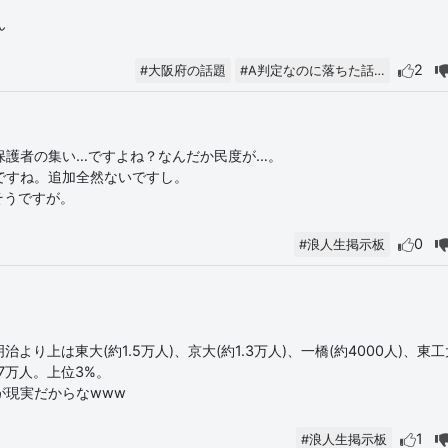
ん
2
#大阪府の話題
#A判定なのに落ちた話…
保護者の集い…ですよね？なんだか民度が…。
ですね。追加全然ないですし。
そうですが。
0
#浪人生掲示板
り上は東大(約1.5万人)、京大(約1.3万人)、一橋(約4000人)、東工
.7万人。上位3%。
が現実だからなwww
1
#浪人生掲示板