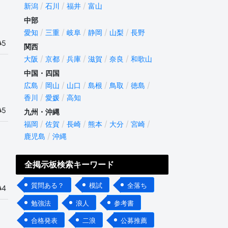
新潟
石川
福井
富山
中部
愛知
三重
岐阜
静岡
山梨
長野
5
関西
大阪
京都
兵庫
滋賀
奈良
和歌山
中国・四国
広島
岡山
山口
島根
鳥取
徳島
香川
愛媛
高知
5
九州・沖縄
福岡
佐賀
長崎
熊本
大分
宮崎
鹿児島
沖縄
全掲示板検索キーワード
質問ある？
模試
全落ち
4
勉強法
浪人
参考書
合格発表
二浪
公募推薦