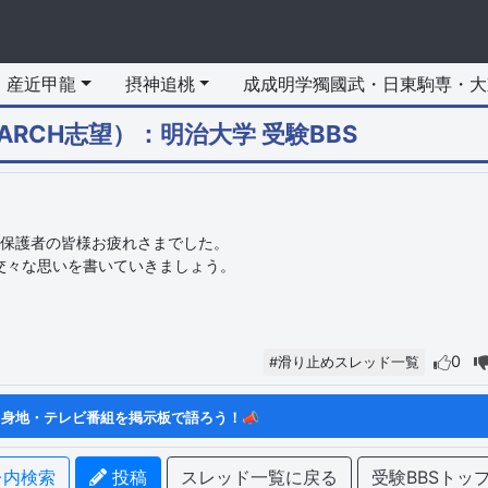
産近甲龍
摂神追桃
成成明学獨國武・日東駒専・大
RCH志望）
：明治大学 受験BBS
た保護者の皆様お疲れさまでした。
交々な思いを書いていきましょう。
0
#滑り止めスレッド一覧
身地・テレビ番組を掲示板で語ろう！📣
内検索
投稿
スレッド一覧に戻る
受験BBSトッ