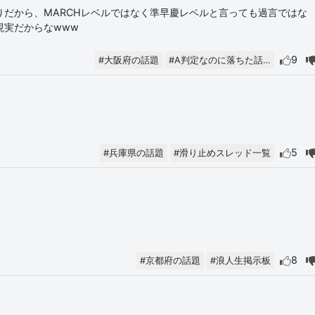
だから、MARCHレベルではなく準早慶レベルと言っても過言ではな
現実だからなwww
9
#大阪府の話題
#A判定なのに落ちた話…
5
#兵庫県の話題
#滑り止めスレッド一覧
8
#京都府の話題
#浪人生掲示板