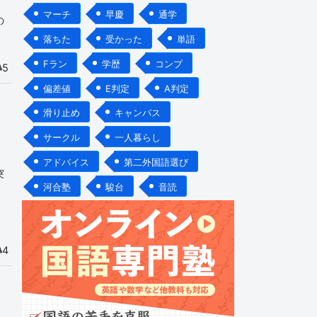
マーチ
早慶
通学
の
落ちた
受かった
単語
Fラン
学歴
コンプ
5
偏差値
E判定
A判定
滑り止め
キャンパス
サークル
一人暮らし
アドバイス
第二外国語選び
突
河合塾
駿台
音読
4