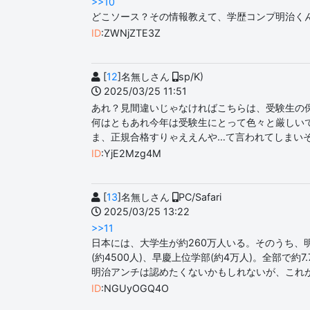
>>10
どこソース？その情報教えて、学歴コンプ明治く
ID
:ZWNjZTE3Z
[
12
]名無しさん
sp/K)
2025/03/25 11:51
あれ？見間違いじゃなければこちらは、受験生の
何はともあれ今年は受験生にとって色々と厳しい
ま、正規合格すりゃええんや…て言われてしまい
ID
:YjE2Mzg4M
[
13
]名無しさん
PC/Safari
2025/03/25 13:22
>>11
日本には、大学生が約260万人いる。そのうち、明治よ
(約4500人)、早慶上位学部(約4万人)。全部で約7
明治アンチは認めたくないかもしれないが、これ
ID
:NGUyOGQ4O