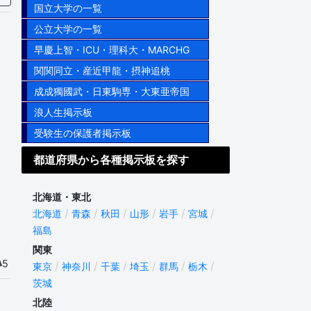
国立大学の一覧
公立大学の一覧
早慶上智・ICU・理科大・MARCHG
関関同立・産近甲龍・摂神追桃
成成獨國武・日東駒専・大東亜帝国
浪人生掲示板
受験生の保護者掲示板
都道府県から各種掲示板を探す
北海道・東北
北海道
青森
秋田
山形
岩手
宮城
福島
関東
5
東京
神奈川
千葉
埼玉
群馬
栃木
茨城
北陸