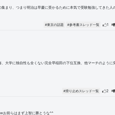
の集まり、つまり明治は早慶に受かるために本気で受験勉強してきた人
1
#東京の話題
#参考書スレッド一覧
悔、大学に独自性も全くない完全早稲田の下位互換、他マーチのように
。
2
#滑り止めスレッド一覧
wお前らはまず上智に勝とうな^^