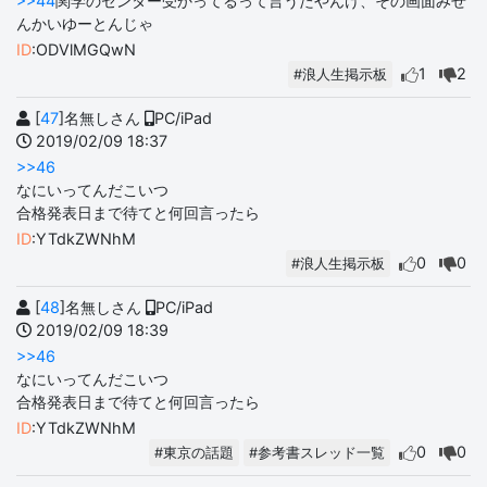
>>44
関学のセンター受かってるって言うたやんけ、その画面みせ
んかいゆーとんじゃ
ID
:ODVlMGQwN
1
2
#浪人生掲示板
[
47
]名無しさん
PC/iPad
2019/02/09 18:37
>>46
なにいってんだこいつ
合格発表日まで待てと何回言ったら
ID
:YTdkZWNhM
0
0
#浪人生掲示板
[
48
]名無しさん
PC/iPad
2019/02/09 18:39
>>46
なにいってんだこいつ
合格発表日まで待てと何回言ったら
ID
:YTdkZWNhM
0
0
#東京の話題
#参考書スレッド一覧