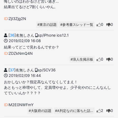
悔しいのはわかるけど言い過ぎ…
結果出てるけど7割くらいやん。
ID
:ZjI3Zjg2N
0
0
#東京の話題
#参考書スレッド一覧
[
36
]名無しさん
sp/iPhone ios12.1
2019/02/09 16:08
結果ってどこで見れるんですか？
ID
:ZDZkNmQ4N
0
0
#浪人生掲示板
[
37
]名無しさん
sp/SCV36
2019/02/09 16:44
おかしないか？指定高なんてなくしてまえ！
あともっと枠増やして、定員増やせよ。少子化やのにこんなんし
てていいんか？？？？
ID
:M2E0NWFmY
2
0
#大阪府の話題
#A判定なのに落ちた話…