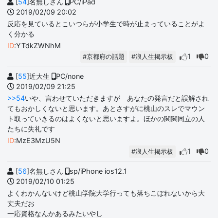
[
54
]名無しさん
PC/iPad
2019/02/09 20:02
反応を見ているとこいつらが小学生で時が止まっていることがよ
く分かる
ID
:YTdkZWNhM
1
0
#京都府の話題
#浪人生掲示板
[
55
]近大生
PC/none
2019/02/09 21:25
>>54
いや、言わせていただきますが あなたの発言だと誤解され
てもおかしくないと思います。あとさすがに桃山のスレでマウン
ト取っていきるのはよくないと思いますよ。ほかの関関同立の人
たちに失礼です
ID
:MzE3MzU5N
1
0
#浪人生掲示板
[
56
]名無しさん
sp/iPhone ios12.1
2019/02/10 01:25
よくわかんないけど桃山学院大学行っても落ちこぼれないから大
丈夫だお
一応資格なんかあるみたいやし