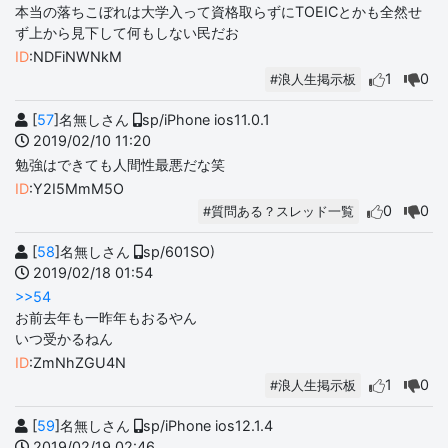
本当の落ちこぼれは大学入って資格取らずにTOEICとかも全然せ
ず上から見下して何もしない民だお
ID
:NDFiNWNkM
1
0
#浪人生掲示板
[
57
]名無しさん
sp/iPhone ios11.0.1
2019/02/10 11:20
勉強はできても人間性最悪だな笑
ID
:Y2I5MmM5O
0
0
#質問ある？スレッド一覧
[
58
]名無しさん
sp/601SO)
2019/02/18 01:54
>>54
お前去年も一昨年もおるやん
いつ受かるねん
ID
:ZmNhZGU4N
1
0
#浪人生掲示板
[
59
]名無しさん
sp/iPhone ios12.1.4
2019/02/19 02:46