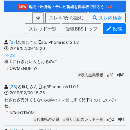
地元・出身地・テレビ番組を掲示板で語ろう！📣
NEW
スレを1から読む
スレ内検索
スレッド一覧
受験BBSトップ
投稿
[
27
]名無しさん
sp/iPhone ios12.1.2
2019/02/09 15:20
>>23
桃山に行きたい人もおるのに
ID
:OWMxNDFmY
1
0
#浪人生掲示板
[
28
]名無しさん
sp/iPhone ios11.0.1
2019/02/09 15:25
わざわざ受けてもない大学のスレ見に来て見下すのすごいです
ね。
ID
:NTdkOTk0M
2
1
#兵庫県の話題
#滑り止めスレッド一覧