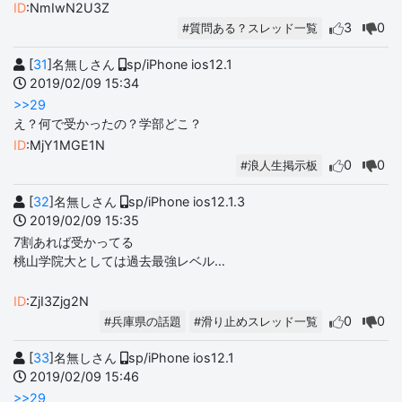
ID
:NmIwN2U3Z
3
0
#質問ある？スレッド一覧
[
31
]名無しさん
sp/iPhone ios12.1
2019/02/09 15:34
>>29
え？何で受かったの？学部どこ？
ID
:MjY1MGE1N
0
0
#浪人生掲示板
[
32
]名無しさん
sp/iPhone ios12.1.3
2019/02/09 15:35
7割あれば受かってる
桃山学院大としては過去最強レベル…
ID
:ZjI3Zjg2N
0
0
#兵庫県の話題
#滑り止めスレッド一覧
[
33
]名無しさん
sp/iPhone ios12.1
2019/02/09 15:46
>>29