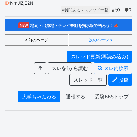
ID
:NmJiZjE2N
0
0
#質問ある？スレッド一覧
地元・出身地・テレビ番組を掲示板で語ろう！📣
NEW
< 前のページ
次のページ >
スレッド更新(再読み込み)
スレを1から読む
スレ内検索
スレッド一覧
投稿
大学ちゃんねる
通報する
受験BBSトップ