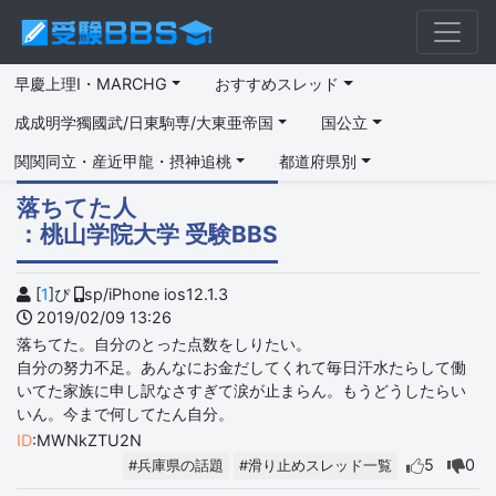
早慶上理I・MARCHG
おすすめスレッド
成成明学獨國武/日東駒専/大東亜帝国
国公立
関関同立・産近甲龍・摂神追桃
都道府県別
落ちてた人
：桃山学院大学 受験BBS
[
1
]ぴ
sp/iPhone ios12.1.3
2019/02/09 13:26
落ちてた。自分のとった点数をしりたい。
自分の努力不足。あんなにお金だしてくれて毎日汗水たらして働
いてた家族に申し訳なさすぎて涙が止まらん。もうどうしたらい
いん。今まで何してたん自分。
ID
:MWNkZTU2N
5
0
#兵庫県の話題
#滑り止めスレッド一覧