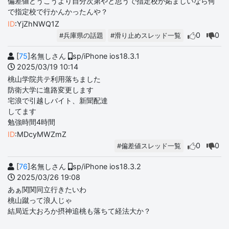
偏差値どうこうより自分次第やと思うで指定校が妬ましいなら何
で指定校で行かんかったんや？
ID
:YjZhNWQ1Z
0
0
#兵庫県の話題
#滑り止めスレッド一覧
[
75
]名無しさん
sp/iPhone ios18.3.1
2025/03/19 10:14
桃山学院共テ利用落ちました
防衛大学に進路変更します
宅浪で引越しバイト、新聞配達
してます
勉強時間4時間
ID
:MDcyMWZmZ
0
0
#偏差値スレッド一覧
[
76
]名無しさん
sp/iPhone ios18.3.2
2025/03/26 19:08
あぁ関関同立行きたいわ
桃山蹴って浪人じゃ
結局近大おろか摂神追桃も落ちて経法大か？