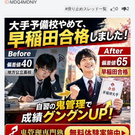
ID
:MDQ4MDNlY
0
2
#滑り止めスレッド一覧