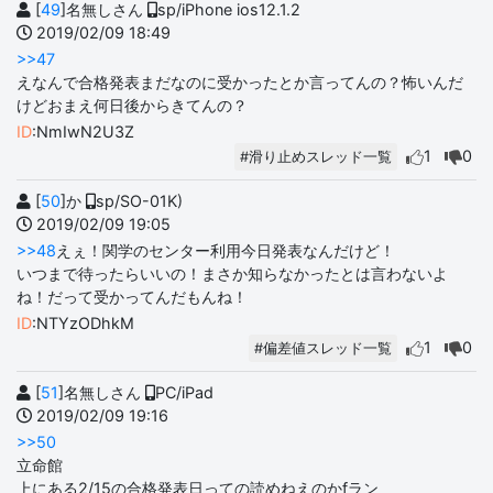
[
49
]名無しさん
sp/iPhone ios12.1.2
2019/02/09 18:49
>>47
えなんで合格発表まだなのに受かったとか言ってんの？怖いんだ
けどおまえ何日後からきてんの？
ID
:NmIwN2U3Z
1
0
#滑り止めスレッド一覧
[
50
]か
sp/SO-01K)
2019/02/09 19:05
>>48
えぇ！関学のセンター利用今日発表なんだけど！
いつまで待ったらいいの！まさか知らなかったとは言わないよ
ね！だって受かってんだもんね！
ID
:NTYzODhkM
1
0
#偏差値スレッド一覧
[
51
]名無しさん
PC/iPad
2019/02/09 19:16
>>50
立命館
上にある2/15の合格発表日っての読めねえのかfラン