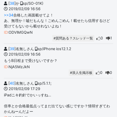
[
38
]か
sp/SO-01K)
2019/02/09 16:56
>>34
合格した画面載せてよ！
あ、無理か！嘘だもんな！ごめんごめん！載せたら信用するけど
受けてもないから載せれないよね！
ID
:ODVlMGQwN
0
1
#質問ある？スレッド一覧
[
39
]名無しさん
sp/iPhone ios12.1.2
2019/02/09 16:56
もうB日程まで受けないですか？
ID
:NjA5MzJkN
0
0
#浪人生掲示板
[
40
]名無しさん
sp/5.1.1;
2019/02/09 17:29
iPadニキ釣針でかいっすね…
倍率とか合格最低点ってまだ出てない感じですか？情弱すぎてわ
かんねーんだよー