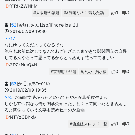
ID
:YTdkZWNhM
1
0
#大阪府の話題
#A判定なのに落ちた話…
[
52
]名無しさん
sp/iPhone ios12.1
2019/02/09 19:30
>>47
なにゆってんだよってなるでな
俺らもお前に対してなんでわざわざここまできて関関同立の自慢
してるんやろって思ってるからとりあえず黙っててほしい
ID
:ZDZkNmQ4N
0
0
#京都府の話題
#浪人生掲示板
[
53
]か
sp/SO-01K)
2019/02/09 19:35
>>51
お前関学受かったとゆってたやろが非受験生よぉ
しかも立命館なら俺が関学受かったよね？って聞いたとき否定し
ろよ関学っていう文字も読めねーのか脳弱
ID
:NTYzODhkM
1
0
#偏差値スレッド一覧