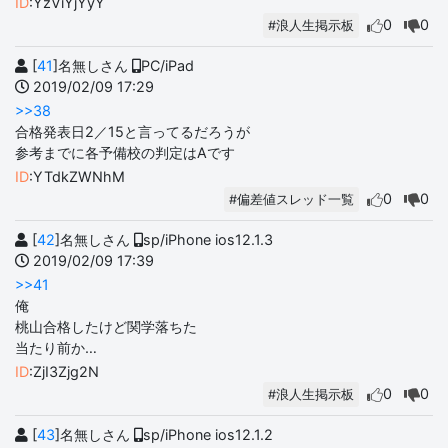
ID
:YzViYjYyY
0
0
#浪人生掲示板
[
41
]名無しさん
PC/iPad
2019/02/09 17:29
>>38
合格発表日2／15と言ってるだろうが
参考までに各予備校の判定はAです
ID
:YTdkZWNhM
0
0
#偏差値スレッド一覧
[
42
]名無しさん
sp/iPhone ios12.1.3
2019/02/09 17:39
>>41
俺
桃山合格したけど関学落ちた
当たり前か…
ID
:ZjI3Zjg2N
0
0
#浪人生掲示板
[
43
]名無しさん
sp/iPhone ios12.1.2