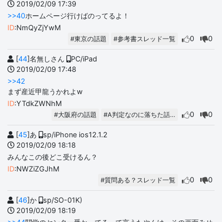
2019/02/09 17:39
>>40
ホームページ行けばのってるよ！
ID
:NmQyZjYwM
0
0
#東京の話題
#参考書スレッド一覧
[
44
]名無しさん
PC/iPad
2019/02/09 17:48
>>42
まず産近甲龍うかれよw
ID
:YTdkZWNhM
0
0
#大阪府の話題
#A判定なのに落ちた話…
[
45
]あ
sp/iPhone ios12.1.2
2019/02/09 18:18
みんなこの後どこ受けるん？
ID
:NWZiZGJhM
0
0
#質問ある？スレッド一覧
[
46
]か
sp/SO-01K)
2019/02/09 18:19