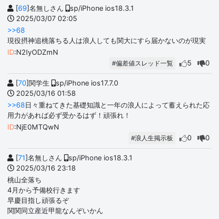
[
69
]名無しさん
sp/iPhone ios18.3.1
2025/03/07 02:05
>>68
現役摂神追桃落ちる人は浪人しても関大にすら届かないのが現実
ID
:N2IyODZmN
5
0
#偏差値スレッド一覧
[
70
]関学生
sp/iPhone ios17.7.0
2025/03/16 01:58
>>68
日々重ねてきた基礎知識と一年の浪人によって蓄えられた応
用力があれば必ず受かるはず！頑張れ！
ID
:NjE0MTQwN
0
0
#浪人生掲示板
[
71
]名無しさん
sp/iPhone ios18.3.1
2025/03/16 23:18
桃山全落ち
4月から予備校行きます
早慶目指し頑張るぞ
関関同立産近甲龍なんぞいかん