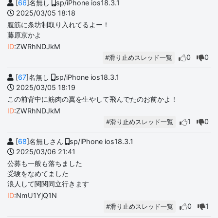
[
66
]名無し
sp/iPhone ios18.3.1
2025/03/05 18:18
腹筋に条坊制取り入れてるよー！
藤原京かよ
ID
:ZWRhNDJkM
0
0
#滑り止めスレッド一覧
[
67
]名無し
sp/iPhone ios18.3.1
2025/03/05 18:19
この前背中に筋肉の翼を生やして飛んでたのお前かよ！
ID
:ZWRhNDJkM
1
0
#滑り止めスレッド一覧
[
68
]名無しさん
sp/iPhone ios18.3.1
2025/03/06 21:41
公募も一般も落ちました
受験をなめてました
浪人して関関同立行きます
ID
:NmU1YjQ1N
0
1
#滑り止めスレッド一覧