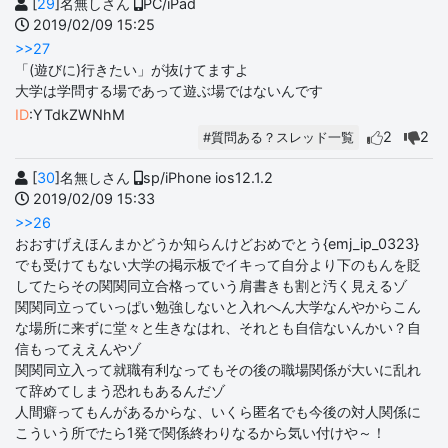
[
29
]名無しさん
PC/iPad
2019/02/09 15:25
>>27
「(遊びに)行きたい」が抜けてますよ
大学は学問する場であって遊ぶ場ではないんです
ID
:YTdkZWNhM
2
2
#質問ある？スレッド一覧
[
30
]名無しさん
sp/iPhone ios12.1.2
2019/02/09 15:33
>>26
おおすげえほんまかどうか知らんけどおめでとう{emj_ip_0323}
でも受けてもない大学の掲示板でイキって自分より下のもんを貶
してたらその関関同立合格っていう肩書きも割と汚く見えるゾ
関関同立っていっぱい勉強しないと入れへん大学なんやからこん
な場所に来ずに堂々と生きなはれ、それとも自信ないんかい？自
信もってええんやゾ
関関同立入って就職有利なってもその後の職場関係が大いに乱れ
て辞めてしまう恐れもあるんだゾ
人間癖ってもんがあるからな、いくら匿名でも今後の対人関係に
こういう所でたら1発で関係終わりなるから気い付けや～！