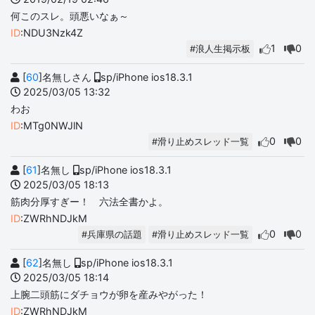
何このスレ。頭悪いなぁ～
ID
:NDU3Nzk4Z
1
0
#浪人生掲示板
[
60
]名無しさん
sp/iPhone ios18.3.1
2025/03/05 13:32
わお
ID
:MTg0NWJlN
0
0
#滑り止めスレッド一覧
[
61
]名無し
sp/iPhone ios18.3.1
2025/03/05 18:13
筋肉分厚すぎー！ 六法全書かよ。
ID
:ZWRhNDJkM
0
0
#兵庫県の話題
#滑り止めスレッド一覧
[
62
]名無し
sp/iPhone ios18.3.1
2025/03/05 18:14
上腕二頭筋にダチョウが卵を産みやがった！
ID
:ZWRhNDJkM