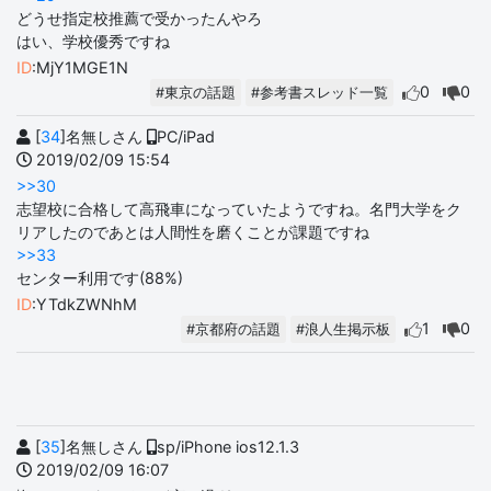
どうせ指定校推薦で受かったんやろ
はい、学校優秀ですね
ID
:MjY1MGE1N
0
0
#東京の話題
#参考書スレッド一覧
[
34
]名無しさん
PC/iPad
2019/02/09 15:54
>>30
志望校に合格して高飛車になっていたようですね。名門大学をク
リアしたのであとは人間性を磨くことが課題ですね
>>33
センター利用です(88%)
ID
:YTdkZWNhM
1
0
#京都府の話題
#浪人生掲示板
[
35
]名無しさん
sp/iPhone ios12.1.3
2019/02/09 16:07