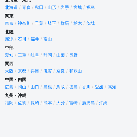
北海道
青森
秋田
山形
岩手
宮城
福島
関東
東京
神奈川
千葉
埼玉
群馬
栃木
茨城
北陸
新潟
石川
福井
富山
中部
愛知
三重
岐阜
静岡
山梨
長野
関西
大阪
京都
兵庫
滋賀
奈良
和歌山
中国・四国
広島
岡山
山口
島根
鳥取
徳島
香川
愛媛
高知
九州・沖縄
福岡
佐賀
長崎
熊本
大分
宮崎
鹿児島
沖縄