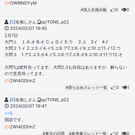
ID
:OWRlNDYyM
0
0
#浪人生掲示板
[
5
]名無しさん
sp/TONE_e22
2024/02/07 19:45
2月7日
大門１ １.A.オ B.オ C.ェ D.イ E.ウ 2.エ 3イ 4イ
大問２ 1.イ 2.エ3.イ4.イ5.エ6.ア7.エ8.イ9.エ10.エ11.イ12.ウ
大問３ 1.ア2.エ3.オ4.イ5.エ6.ウ7.エ8.オ9.エ10.オ11.ウ12.オ
大問1は絶対合ってます。大問2.3も自信はありますが、解らない
ので意見待ってます。
ID
:ZWI4ODhhZ
3
1
#滑り止めスレッド一覧
[
6
]名無しさん
sp/TONE_e22
2024/02/07 19:47
>>5
国語です。
ID
:ZWI4ODhhZ
0
0
#東京の話題
#参考書スレッド一覧