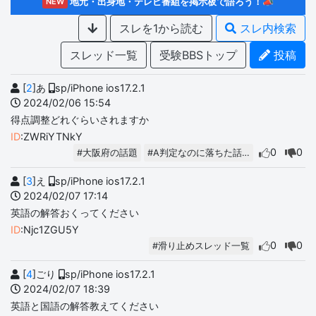
地元・出身地・テレビ番組を掲示板で語ろう！📣
NEW
スレを1から読む
スレ内検索
スレッド一覧
受験BBSトップ
投稿
[
2
]あ
sp/iPhone ios17.2.1
2024/02/06 15:54
得点調整どれぐらいされますか
ID
:ZWRiYTNkY
0
0
#大阪府の話題
#A判定なのに落ちた話…
[
3
]え
sp/iPhone ios17.2.1
2024/02/07 17:14
英語の解答おくってください
ID
:Njc1ZGU5Y
0
0
#滑り止めスレッド一覧
[
4
]ごり
sp/iPhone ios17.2.1
2024/02/07 18:39
英語と国語の解答教えてください