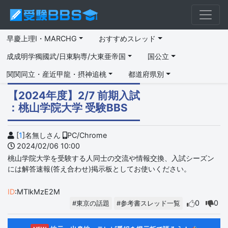
早慶上理I・MARCHG
おすすめスレッド
成成明学獨國武/日東駒専/大東亜帝国
国公立
関関同立・産近甲龍・摂神追桃
都道府県別
【2024年度】2/7 前期入試
：桃山学院大学 受験BBS
[
1
]名無しさん
PC/Chrome
2024/02/06 10:00
桃山学院大学を受験する人同士の交流や情報交換、入試シーズン
には解答速報(答え合わせ)掲示板としてお使いください。
ID
:MTlkMzE2M
0
0
#東京の話題
#参考書スレッド一覧