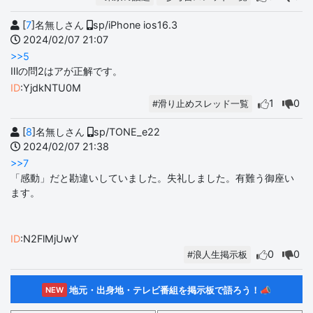
[
7
]名無しさん
sp/iPhone ios16.3
2024/02/07 21:07
>>5
Ⅲの問2はアが正解です。
ID
:YjdkNTU0M
1
0
#滑り止めスレッド一覧
[
8
]名無しさん
sp/TONE_e22
2024/02/07 21:38
>>7
「感動」だと勘違いしていました。失礼しました。有難う御座い
ます。
ID
:N2FlMjUwY
0
0
#浪人生掲示板
地元・出身地・テレビ番組を掲示板で語ろう！📣
NEW