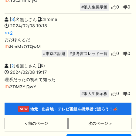
ID
:YzczNmMyO
0
0
#浪人生掲示板
[
3
]名無しさん
Chrome
2024/02/08 19:18
>>2
おおほんとだ
ID
:NmMxOTQwM
0
0
#東京の話題
#参考書スレッド一覧
[
2
]名無しさん
K)
2024/02/08 19:17
理系だったの初めて知った
ID
:ZDM3YjQwY
0
0
#浪人生掲示板
地元・出身地・テレビ番組を掲示板で語ろう！📣
NEW
< 前のページ
次のページ >