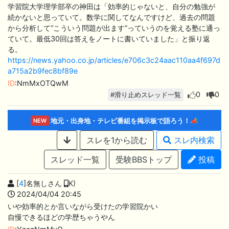
学習院大学理学部卒の神田は「効率的じゃないと、自分の勉強が
続かないと思っていて。数学に関してなんですけど、過去の問題
から分析して“こういう問題が出ます”っていうのを覚える塾に通っ
ていて。最低30回は答えをノートに書いていました」と振り返
る。
https://news.yahoo.co.jp/articles/e706c3c24aac110aa4f697d
a715a2b9fec8bf89e
ID
:NmMxOTQwM
0
0
#滑り止めスレッド一覧
地元・出身地・テレビ番組を掲示板で語ろう！📣
NEW
スレを1から読む
スレ内検索
スレッド一覧
受験BBSトップ
投稿
[
4
]名無しさん
K)
2024/04/04 20:45
いや効率的とか言いながら受けたの学習院かい
自慢できるほどの学歴ちゃうやん