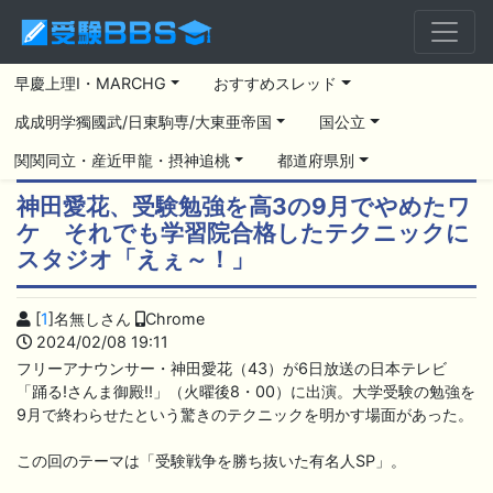
早慶上理I・MARCHG
おすすめスレッド
成成明学獨國武/日東駒専/大東亜帝国
国公立
関関同立・産近甲龍・摂神追桃
都道府県別
神田愛花、受験勉強を高3の9月でやめたワ
ケ それでも学習院合格したテクニックに
スタジオ「えぇ～！」
[
1
]名無しさん
Chrome
2024/02/08 19:11
フリーアナウンサー・神田愛花（43）が6日放送の日本テレビ
「踊る!さんま御殿!!」（火曜後8・00）に出演。大学受験の勉強を
9月で終わらせたという驚きのテクニックを明かす場面があった。
この回のテーマは「受験戦争を勝ち抜いた有名人SP」。