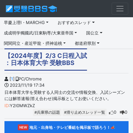
早慶上理I・MARCHG
おすすめスレッド
成成明学獨國武/日東駒専/大東亜帝国
国公立
関関同立・産近甲龍・摂神追桃
都道府県別
【2024年度】2/3 C日程入試
：日本体育大学 受験BBS
[
1
]
PC/Chrome
2023/11/19 17:34
日本体育大学を受験する人同士の交流や情報交換、入試シーズン
には解答速報(答え合わせ)掲示板としてお使いください。
ID
:Y2I0MWZkZ
0
0
#兵庫県の話題
#滑り止めスレッド一覧
地元・出身地・テレビ番組を掲示板で語ろう！📣
NEW