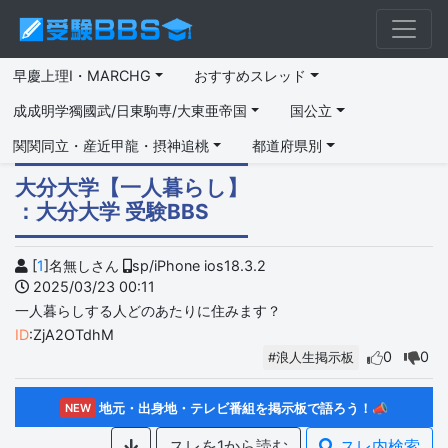
早慶上理I・MARCHG
おすすめスレッド
成成明学獨國武/日東駒専/大東亜帝国
国公立
関関同立・産近甲龍・摂神追桃
都道府県別
大分大学【一人暮らし】
：大分大学 受験BBS
[
1
]名無しさん
sp/iPhone ios18.3.2
2025/03/23 00:11
一人暮らしする人どのあたりに住みます？
ID
:ZjA2OTdhM
0
0
#浪人生掲示板
地元・出身地・テレビ番組を掲示板で語ろう！📣
NEW
スレを1から読む
スレ内検索