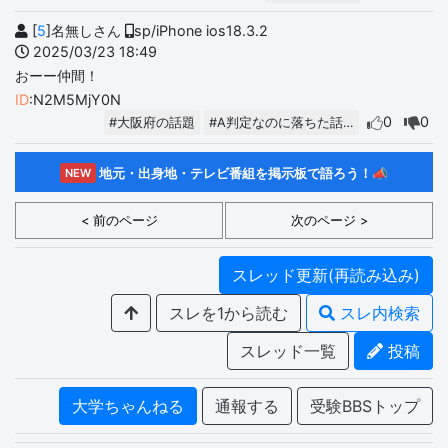
[
5
]名無しさん
sp/iPhone ios18.3.2
2025/03/23 18:49
おーー仲間！
ID
:N2M5MjY0N
0
0
#大阪府の話題
#A判定なのに落ちた話…
地元・出身地・テレビ番組を掲示板で語ろう！📣
NEW
< 前のページ
次のページ >
スレッド更新(再読み込み)
スレを1から読む
スレ内検索
スレッド一覧
投稿
大学ちゃんねる
通報する
受験BBSトップ