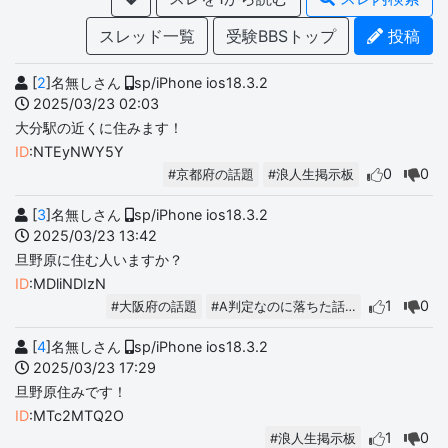
スレッド一覧
受験BBSトップ
投稿
[
2
]名無しさん
sp/iPhone ios18.3.2
2025/03/23 02:03
大分駅の近くに住みます！
ID
:NTEyNWY5Y
0
0
#京都府の話題
#浪人生掲示板
[
3
]名無しさん
sp/iPhone ios18.3.2
2025/03/23 13:42
旦野原に住む人いますか？
ID
:MDliNDIzN
1
0
#大阪府の話題
#A判定なのに落ちた話…
[
4
]名無しさん
sp/iPhone ios18.3.2
2025/03/23 17:29
旦野原住みです！
ID
:MTc2MTQ2O
1
0
#浪人生掲示板