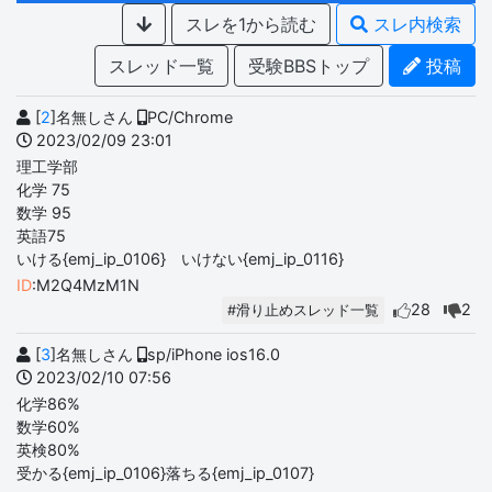
スレを1から読む
スレ内検索
スレッド一覧
受験BBSトップ
投稿
[
2
]名無しさん
PC/Chrome
2023/02/09 23:01
理工学部
化学 75
数学 95
英語75
いける{emj_ip_0106} いけない{emj_ip_0116}
ID
:M2Q4MzM1N
28
2
#滑り止めスレッド一覧
[
3
]名無しさん
sp/iPhone ios16.0
2023/02/10 07:56
化学86%
数学60%
英検80%
受かる{emj_ip_0106}落ちる{emj_ip_0107}