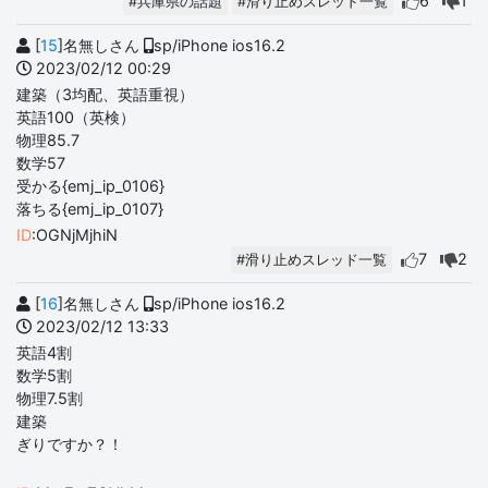
6
1
#兵庫県の話題
#滑り止めスレッド一覧
[
15
]名無しさん
sp/iPhone ios16.2
2023/02/12 00:29
建築（3均配、英語重視）
英語100（英検）
物理85.7
数学57
受かる{emj_ip_0106}
落ちる{emj_ip_0107}
ID
:OGNjMjhiN
7
2
#滑り止めスレッド一覧
[
16
]名無しさん
sp/iPhone ios16.2
2023/02/12 13:33
英語4割
数学5割
物理7.5割
建築
ぎりですか？！