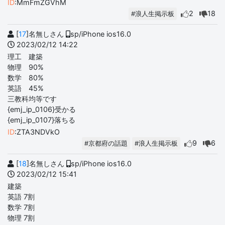
ID
:MmFmZGVhM
2
18
#浪人生掲示板
[
17
]名無しさん
sp/iPhone ios16.0
2023/02/12 14:22
理工 建築
物理 90%
数学 80%
英語 45%
三教科均等です
{emj_ip_0106}受かる
{emj_ip_0107}落ちる
ID
:ZTA3NDVkO
9
6
#京都府の話題
#浪人生掲示板
[
18
]名無しさん
sp/iPhone ios16.0
2023/02/12 15:41
建築
英語 7割
数学 7割
物理 7割