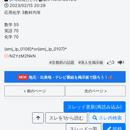
2023/02/15 20:29
応用化学 3教科均等
数学 55
英語 70
化学 70
{emj_ip_0106}*or{emj_ip_0107}*
ID
:N2YzM2NkN
3
1
#京都府の話題
#浪人生掲示板
地元・出身地・テレビ番組を掲示板で語ろう！📣
NEW
< 前のページ
次のページ >
スレッド更新(再読み込み)
スレを1から読む
スレ内検索
スレッド一覧
投稿