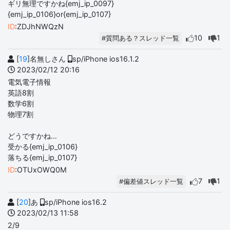
ギリ無理ですかね{emj_ip_0097}
{emj_ip_0106}or{emj_ip_0107}
ID
:ZDJhNWQzN
10
1
#質問ある？スレッド一覧
[
19
]名無しさん
sp/iPhone ios16.1.2
2023/02/12 20:16
電気電子情報
英語8割
数学6割
物理7割
どうですかね…
受かる{emj_ip_0106}
落ちる{emj_ip_0107}
ID
:OTUxOWQ0M
7
1
#偏差値スレッド一覧
[
20
]あ
sp/iPhone ios16.2
2023/02/13 11:58
2/9