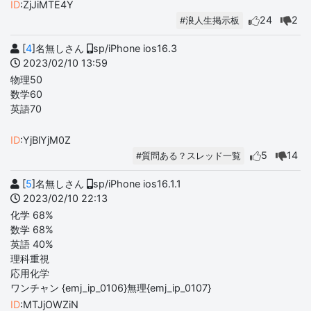
ID
:ZjJiMTE4Y
24
2
#浪人生掲示板
[
4
]名無しさん
sp/iPhone ios16.3
2023/02/10 13:59
物理50
数学60
英語70
ID
:YjBlYjM0Z
5
14
#質問ある？スレッド一覧
[
5
]名無しさん
sp/iPhone ios16.1.1
2023/02/10 22:13
化学 68%
数学 68%
英語 40%
理科重視
応用化学
ワンチャン {emj_ip_0106}無理{emj_ip_0107}
ID
:MTJjOWZiN