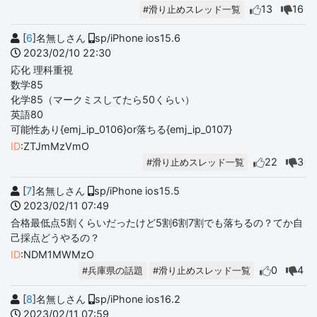
13
16
#滑り止めスレッド一覧
[
6
]名無しさん
sp/iPhone ios15.6
2023/02/10 22:30
応化 理科重視
数学85
化学85（マークミスしてたら50くらい）
英語80
可能性あり{emj_ip_0106}or落ちる{emj_ip_0107}
ID
:ZTJmMzVmO
22
3
#滑り止めスレッド一覧
[
7
]名無しさん
sp/iPhone ios15.5
2023/02/11 07:49
合格最低点5割くらいだったけど5割6割7割でも落ちるの？てか自
己採点どうやるの？
ID
:NDM1MWMzO
0
4
#兵庫県の話題
#滑り止めスレッド一覧
[
8
]名無しさん
sp/iPhone ios16.2
2023/02/11 07:59