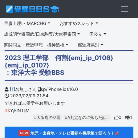
早慶上理I・MARCHG
おすすめスレッド
成成明学獨國武/日東駒専/大東亜帝国
国公立
関関同立・産近甲龍・摂神追桃
都道府県別
2023 理工学部 何割{emj_ip_0106}
{emj_ip_0107}
：東洋大学 受験BBS
[
1
]名無しさん
sp/iPhone ios16.0
2023/02/09 21:54
できれば志望学科お願いします
ID
:YjFlNTljM
0
1
#大阪府の話題
#A判定なのに落ちた話…
地元・出身地・テレビ番組を掲示板で語ろう！📣
NEW