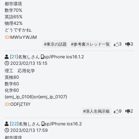
都市環境
数学70%
英語65%
物理42%
どうですかね、
ID
:MWIxYWJiM
3
3
#東京の話題
#参考書スレッド一覧
[
21
]名無しさん
sp/iPhone ios16.1.2
2023/02/13 15:15
理工 応用化学
英検80
数学60
化学60
{emj_ip_0106}or{emj_ip_0107}
ID
:ODFjZTliY
9
2
#浪人生掲示板
[
22
]名無しさん
sp/iPhone ios16.2
2023/02/13 17:59
都市環境