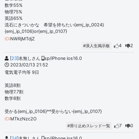
数学55%
物理75%
英語65%
流石にきついかな 希望を持ちたい{emj_ip_0024}
{emj_ip_0106}or{emj_ip_0107}
ID
:NWRjMTdjZ
4
2
#浪人生掲示板
[
23
]名無しさん
sp/iPhone ios16.0
2023/02/13 21:52
電気電子均等 9日
英語8割
物理7.7割
数学8割
受かる{emj_ip_0106}**受からない{emj_ip_0107}
ID
:MTkzNzc2O
7
0
#滑り止めスレッド一覧
[
24
]名無しさん
sp/iPhone ios16.0