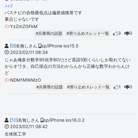
>>7
パスナビの合格最低点は偏差値換算です
素点じゃないです
ID
:YzZmZGFkM
3
0
#兵庫県の話題
#滑り止めスレッド一覧
[
9
]名無しさん
sp/iPhone ios15.5
2023/02/11 08:34
じゃあ俺多分数学95化学80だけど英語5割くらいしか取れてない
からオワタ、自己採点の方法わからんから正確な数字わからんけ
ど
ID
:NDM1MWMzO
1
0
#兵庫県の話題
#滑り止めスレッド一覧
[
10
]名無しさん
sp/iPhone ios16.0.2
2023/02/11 08:42
生体医工学