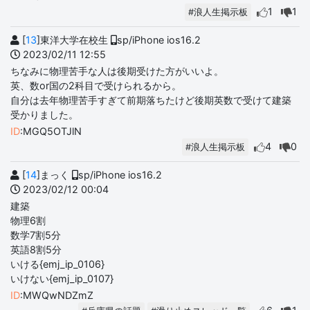
1
1
#浪人生掲示板
[
13
]東洋大学在校生
sp/iPhone ios16.2
2023/02/11 12:55
ちなみに物理苦手な人は後期受けた方がいいよ。
英、数or国の2科目で受けられるから。
自分は去年物理苦手すぎて前期落ちたけど後期英数で受けて建築
受かりました。
ID
:MGQ5OTJlN
4
0
#浪人生掲示板
[
14
]まっく
sp/iPhone ios16.2
2023/02/12 00:04
建築
物理6割
数学7割5分
英語8割5分
いける{emj_ip_0106}
いけない{emj_ip_0107}
ID
:MWQwNDZmZ