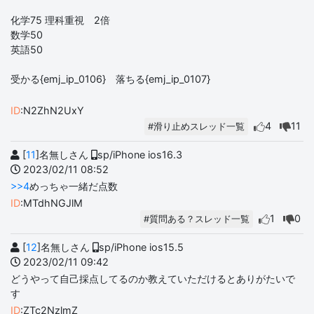
化学75 理科重視 2倍
数学50
英語50
受かる{emj_ip_0106} 落ちる{emj_ip_0107}
ID
:N2ZhN2UxY
4
11
#滑り止めスレッド一覧
[
11
]名無しさん
sp/iPhone ios16.3
2023/02/11 08:52
>>4
めっちゃ一緒だ点数
ID
:MTdhNGJlM
1
0
#質問ある？スレッド一覧
[
12
]名無しさん
sp/iPhone ios15.5
2023/02/11 09:42
どうやって自己採点してるのか教えていただけるとありがたいで
す
ID
:ZTc2NzlmZ