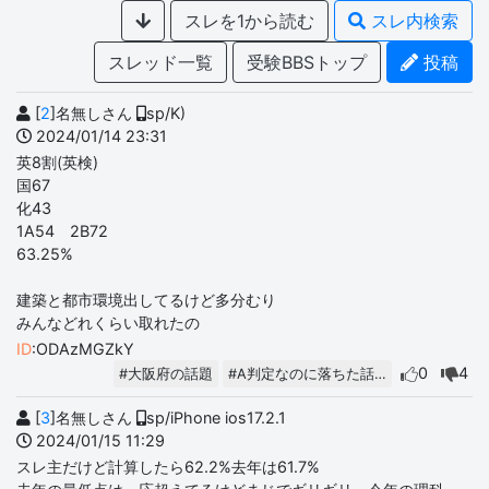
スレを1から読む
スレ内検索
スレッド一覧
受験BBSトップ
投稿
[
2
]名無しさん
sp/K)
2024/01/14 23:31
英8割(英検)
国67
化43
1A54 2B72
63.25%
建築と都市環境出してるけど多分むり
みんなどれくらい取れたの
ID
:ODAzMGZkY
0
4
#大阪府の話題
#A判定なのに落ちた話…
[
3
]名無しさん
sp/iPhone ios17.2.1
2024/01/15 11:29
スレ主だけど計算したら62.2%去年は61.7%