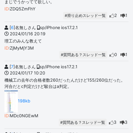
まじでうかってて欲しい。
ID
:ZDQ5ZmFhY
2
1
#滑り止めスレッド一覧
[
6
]名無しさん
sp/iPhone ios17.2.1
2024/01/16 20:19
理工のみんな教えて
ID
:ZjMyMjY3M
0
1
#質問ある？スレッド一覧
[
7
]名無しさん
sp/iPhone ios17.2.1
2024/01/17 10:20
機械工の去年の合格者数260だったんだけど155/260位だった。
河合だとc判定だけど駿台はa判定。
198kb
ID
:MDc0NGEwM
3
3
#質問ある？スレッド一覧