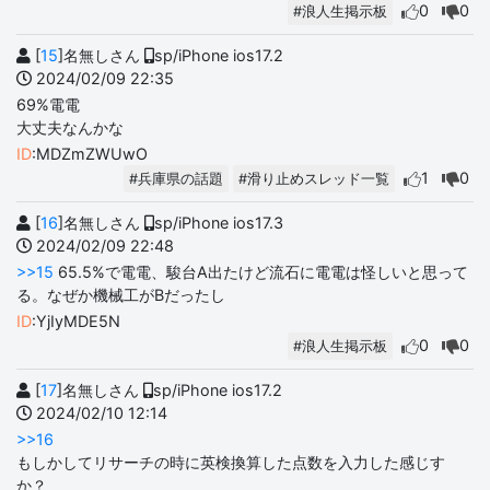
0
0
#浪人生掲示板
[
15
]名無しさん
sp/iPhone ios17.2
2024/02/09 22:35
69%電電
大丈夫なんかな
ID
:MDZmZWUwO
1
0
#兵庫県の話題
#滑り止めスレッド一覧
[
16
]名無しさん
sp/iPhone ios17.3
2024/02/09 22:48
>>15
65.5%で電電、駿台A出たけど流石に電電は怪しいと思って
る。なぜか機械工がBだったし
ID
:YjIyMDE5N
0
0
#浪人生掲示板
[
17
]名無しさん
sp/iPhone ios17.2
2024/02/10 12:14
>>16
もしかしてリサーチの時に英検換算した点数を入力した感じす
か？