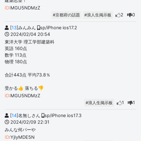
建築志望！
ID
:MGU5NDMzZ
2
0
#京都府の話題
#浪人生掲示板
[
13
]みんみん
sp/iPhone ios17.2
2024/02/04 20:54
東洋大学 理工学部建築科
英語 160点
数学 113点
物理 180点
合計443点 平均73.8％
受かる👍 落ちる👎
ID
:MGU5NDMzZ
1
1
#浪人生掲示板
[
14
]名無しさん
sp/iPhone ios17.3
2024/02/09 22:31
みんな何パーや
ID
:YjIyMDE5N