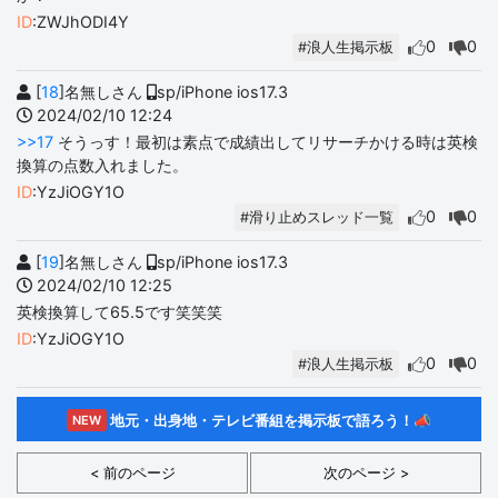
ID
:ZWJhODI4Y
0
0
#浪人生掲示板
[
18
]名無しさん
sp/iPhone ios17.3
2024/02/10 12:24
>>17
そうっす！最初は素点で成績出してリサーチかける時は英検
換算の点数入れました。
ID
:YzJiOGY1O
0
0
#滑り止めスレッド一覧
[
19
]名無しさん
sp/iPhone ios17.3
2024/02/10 12:25
英検換算して65.5です笑笑笑
ID
:YzJiOGY1O
0
0
#浪人生掲示板
地元・出身地・テレビ番組を掲示板で語ろう！📣
NEW
< 前のページ
次のページ >