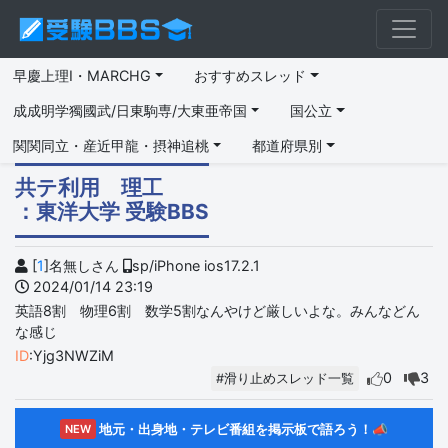
早慶上理I・MARCHG
おすすめスレッド
成成明学獨國武/日東駒専/大東亜帝国
国公立
関関同立・産近甲龍・摂神追桃
都道府県別
共テ利用 理工
：東洋大学 受験BBS
[
1
]名無しさん
sp/iPhone ios17.2.1
2024/01/14 23:19
英語8割 物理6割 数学5割なんやけど厳しいよな。みんなどん
な感じ
ID
:Yjg3NWZiM
0
3
#滑り止めスレッド一覧
地元・出身地・テレビ番組を掲示板で語ろう！📣
NEW