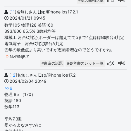
#浪人生掲示板
[
11
]名無しさん
sp/iPhone ios17.2.1
2024/01/21 09:45
数学105 物理128 英語160
393/600 65.5% 3教科均等
機械工 河合C判定(ボーダーは超えててbまで4点ほぼB)駿台B判定
電気電子 河合C判定駿台A判定
去年の最低点より高いですが志願者増なのでどうですかね。
ID
:NzRlNjBlZ
6
0
#東京の話題
#参考書スレッド一覧
[
12
]名無しさん
sp/iPhone ios17.2
2024/02/04 20:49
>>6
物理 85 （170）
英語 180
数学113
平均7.3割
受かるよなさすがに