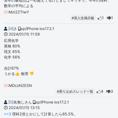
去年の最低点は一応超えてるけどまじでギリギリ。今年の理科、
数学の平均による
ID
:MzI2ZTIwY
1
1
#浪人生掲示板
[
4
]さ
sp/iPhone ios17.2.1
2024/01/15 11:59
応用化学
英検 80%
現文 65%
化学 56%
合計67%
うかる👍 無理 👎
ID
:MDczN2E5N
4
3
#滑り止めスレッド一覧
[
5
]名無しさん
sp/iPhone ios17.2.1
2024/01/15 13:15
>>3
理科2倍とかにして計算したら65.5%。