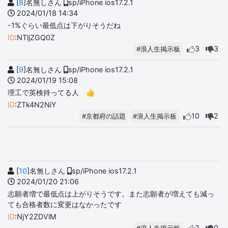
[
8
]名無しさん
sp/iPhone ios17.2.1
2024/01/18 14:34
-1%ぐらい最低点は下がりそうだね
ID
:NTljZGQ0Z
3
3
#浪人生掲示板
[
9
]名無しさん
sp/iPhone ios17.2.1
2024/01/19 15:08
理工で英検持ってる人 👍
ID
:ZTk4N2NiY
10
2
#京都府の話題
#浪人生掲示板
[
10
]名無しさん
sp/iPhone ios17.2.1
2024/01/20 21:06
志願者増で最低点は上がりそうです。また志願者が増えても減っ
ても合格者数に変更はなかったです
ID
:NjY2ZDVlM
2
0