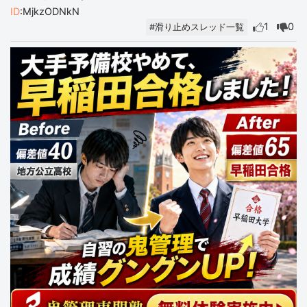
ID
:MjkzODNkN
1
0
#滑り止めスレッド一覧