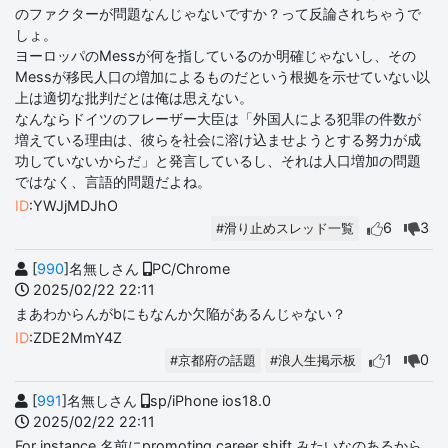
のファクターが問題なんじゃないですか？って反論されちゃうで
しょ。
ヨーロッパのMessが何を指しているのか明確じゃないし、その
Messが移民人口の増加によるものだという根拠を示せていない以
上は適切な批判だとは俺は思えない。
なんならドイツのフレーザー大臣は「外国人による犯罪の件数が
増えている理由は、彼らを社会に溶け込ませようとする努力が成
功していないからだ」と発言しているし、それは人口増加の問題
ではなく、言語的問題だよね。
ID
:YWJjMDJhO
6
3
#滑り止めスレッド一覧
[
990
]名無しさん
PC/Chrome
2025/02/22 22:11
まあわからんがbにもなんか欠陥があるんじゃない？
ID
:ZDE2MmY4Z
1
0
#京都府の話題
#浪人生掲示板
[
991
]名無しさん
sp/iPhone ios18.0
2025/02/22 22:11
For instance 名前にpromoting career shift みたいなのあるから