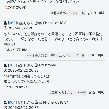
これ読んだらcだと思ってたけどbな気がしてきた
ID
:ZGI1OWVlY
10
1
#滑り止めスレッド一覧
[
962
]名無しさん
sp/iPhone ios18.3.1
2025/02/22 20:33
もういいや、もし議論されてる問題ことごとく不正解で不合格だ
ったら、ご縁がなかったと思って諦めよ…(とは言うものの絶対未
練残る)
ID
:NzY1ZDlkM
10
0
#兵庫県の話題
#滑り止めスレッド一覧
[
963
]名無しさん
PC/Chrome
2025/02/22 20:35
chatgpt割と間違ってるしなあ
駿台はなんでcを選んだんだろう
ID
:ZDE2MmY4Z
2
0
#質問ある？スレッド一覧
[
964
]名無しさん
sp/iPhone ios18.3.1
2025/02/22 20:37