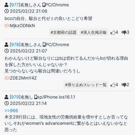
[
977
]名無しさん
PC/Chrome
2025/02/22 21:06
bccの自分、駿台と代ゼミの良いとこどり希望
ID
:MjkzODNkN
4
3
#京都府の話題
#浪人生掲示板
[
978
]名無しさん
PC/Chrome
2025/02/22 21:07
わかんないけど駿台なりにはbは切れてるんだからbが切れる理由
を探した方がいいんじゃないか？
見つからないなら駿台は間違いだろうし
ID
:ZDE2MmY4Z
4
2
#滑り止めスレッド一覧
[
979
]名無し
sp/iPhone ios16.1.1
2025/02/22 21:14
>>966
本文29行目には、現地女性の労働供給量を増やすとしか言ってな
いしそれがwomen's advancementに繋がるとはいえないかなと
思った