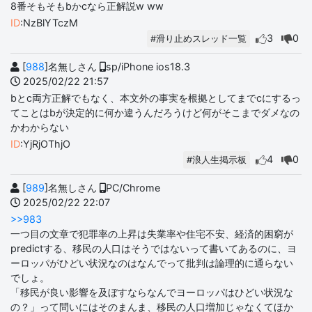
8番そもそもbかcなら正解説w ww
ID
:NzBlYTczM
3
0
#滑り止めスレッド一覧
[
988
]名無しさん
sp/iPhone ios18.3
2025/02/22 21:57
bとc両方正解でもなく、本文外の事実を根拠としてまでcにするっ
てことはbが決定的に何か違うんだろうけど何がそこまでダメなの
かわからない
ID
:YjRjOThjO
4
0
#浪人生掲示板
[
989
]名無しさん
PC/Chrome
2025/02/22 22:07
>>983
一つ目の文章で犯罪率の上昇は失業率や住宅不安、経済的困窮が
predictする、移民の人口はそうではないって書いてあるのに、ヨ
ーロッパがひどい状況なのはなんでって批判は論理的に通らない
でしょ。
「移民が良い影響を及ぼすならなんでヨーロッパはひどい状況な
の？」って問いにはそのまんま、移民の人口増加じゃなくてほか