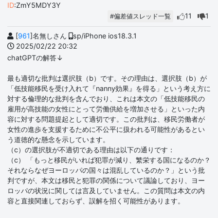
ID
:ZmY5MDY3Y
11
1
#偏差値スレッド一覧
[
961
]名無しさん
sp/iPhone ios18.3.1
2025/02/22 20:32
chatGPTの解答↓
最も適切な批判は選択肢（b）です。その理由は、選択肢（b）が
「低技能移民を受け入れて『nanny効果』を得る」という考え方に
対する倫理的な批判を含んでおり、これは本文の「低技能移民の
雇用が高技能の女性にとって労働供給を増加させる」といった内
容に対する問題提起として適切です。この批判は、移民労働者が
女性の進歩を支援するために不公平に扱われる可能性があるとい
う道徳的な懸念を示しています。
（c）の選択肢が不適切である理由は以下の通りです：
（c） 「もっと移民がいれば犯罪が減り、繁栄する国になるのか？
それならなぜヨーロッパの国々は混乱しているのか？」という批
判ですが、本文は移民と犯罪の関係について議論しており、ヨー
ロッパの状況に関しては言及していません。この質問は本文の内
容と直接関連しておらず、誤解を招く可能性があります。