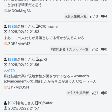
ことはほぼ確実だと思う。
ID
:MGQxMzg3N
13
4
#浪人生掲示板
[
985
]名無しさん
PC/Chrome
2025/02/22 21:53
まあここの人たちが見落としてる何かがあるんやろ
ID
:ZDE2MmY4Z
2
0
#質問ある？スレッド一覧
[
986
]名無しさん
sp/K)
2025/02/22 21:56
>>979
私は技能の高い現地女性が働きやすくなる＝women's
advancementって理解したからそこが違うんだなーうーん
ID
:ZjhkMDU5N
1
0
#浪人生掲示板
[
987
]名無しさん
PC/Safari
2025/02/22 21:57