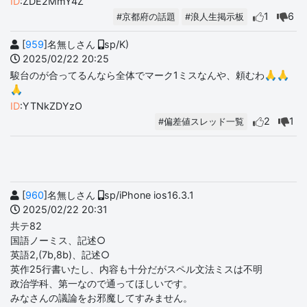
ID
:ZDE2MmY4Z
1
6
#京都府の話題
#浪人生掲示板
[
959
]名無しさん
sp/K)
2025/02/22 20:25
駿台のが合ってるんなら全体でマーク1ミスなんや、頼むわ🙏🙏
🙏
ID
:YTNkZDYzO
2
1
#偏差値スレッド一覧
[
960
]名無しさん
sp/iPhone ios16.3.1
2025/02/22 20:31
共テ82
国語ノーミス、記述○
英語2,(7b,8b)、記述○
英作25行書いたし、内容も十分だがスペル文法ミスは不明
政治学科、第一なので通ってほしいです。
みなさんの議論をお邪魔してすみません。