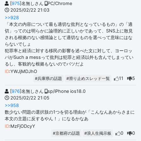
[
975
]名無しさん
PC/Chrome
2025/02/22 21:03
>>928
「本文の内容について最も適切な批判となっているもの」の「適
切」ってのは明らかに論理的に正しいかであって、SNS上に散見
される根拠のない感情論として適切なものを選べって意味にはな
らないでしょ
犯罪率と経済に対する移民の影響を述べた文に対して、ヨーロッ
パがSuch a messって批判は犯罪と経済以外も含んでしまってい
るし、客観的な根拠もないのでバツだよ
ID
:YWJjMDJhO
11
5
#兵庫県の話題
#滑り止めスレッド一覧
[
976
]名無しさん
sp/iPhone ios18.0
2025/02/22 21:05
>>958
数少ない問題の選択肢の1つを切る理由が「こんなんあからさまに
本文の主題に反するやん！」になるかなあ
ID
:MzFjODcyY
0
0
#京都府の話題
#浪人生掲示板