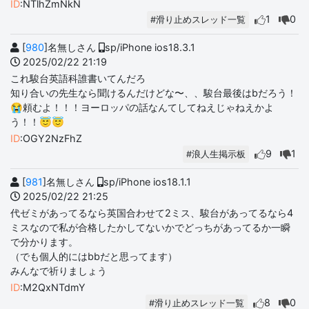
ID
:NTlhZmNkN
1
0
#滑り止めスレッド一覧
[
980
]名無しさん
sp/iPhone ios18.3.1
2025/02/22 21:19
これ駿台英語科誰書いてんだろ
知り合いの先生なら聞けるんだけどな〜、、駿台最後はbだろう！
😭頼むよ！！！ヨーロッパの話なんてしてねえじゃねえかよ
う！！😇😇
ID
:OGY2NzFhZ
9
1
#浪人生掲示板
[
981
]名無しさん
sp/iPhone ios18.1.1
2025/02/22 21:25
代ゼミがあってるなら英国合わせて2ミス、駿台があってるなら4
ミスなので私が合格したかしてないかでどっちがあってるか一瞬
で分かります。
（でも個人的にはbbだと思ってます）
みんなで祈りましょう
ID
:M2QxNTdmY
8
0
#滑り止めスレッド一覧