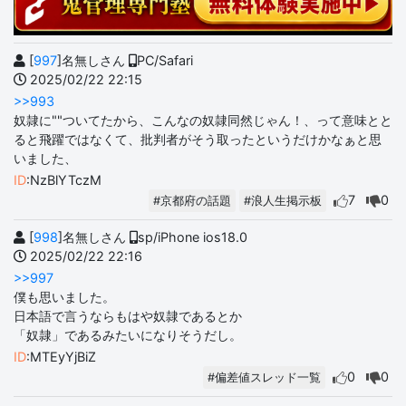
[
997
]名無しさん
PC/Safari
2025/02/22 22:15
>>993
奴隷に""ついてたから、こんなの奴隷同然じゃん！、って意味とと
ると飛躍ではなくて、批判者がそう取ったというだけかなぁと思
いました、
ID
:NzBlYTczM
7
0
#京都府の話題
#浪人生掲示板
[
998
]名無しさん
sp/iPhone ios18.0
2025/02/22 22:16
>>997
僕も思いました。
日本語で言うならもはや奴隷であるとか
「奴隷」であるみたいになりそうだし。
ID
:MTEyYjBiZ
0
0
#偏差値スレッド一覧