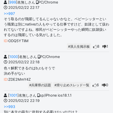
[
999
]名無しさん
PC/Chrome
2025/02/22 22:17
>>997
そう取るのが飛躍してるんじゃないかなと。ベビーシッターとい
う職業は別にnativeの人もやってる仕事ですけど、奴隷として扱わ
れてないですよね。移民がベビーシッターやった瞬間に奴隷扱い
するのは飛躍している気がしました。
ID
:ODQ5YTliM
8
1
#浪人生掲示板
[
1000
]名無しさん
PC/Chrome
2025/02/22 22:18
色々解釈できるのはb,cもそうで
決め手がない
ID
:ZDE2MmY4Z
6
0
#兵庫県の話題
#滑り止めスレッド一覧
[
1001
]名無しさん
sp/iPhone ios18.1.1
2025/02/22 22:19
>>993
別に本文の両方に批判する必要はないのでは？