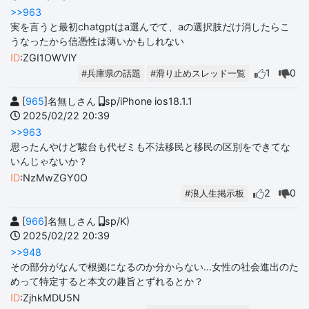
>>963
実を言うと最初chatgptはa選んでて、aの選択肢だけ消したらこ
うなったから信憑性は薄いかもしれない
ID
:ZGI1OWVlY
1
0
#兵庫県の話題
#滑り止めスレッド一覧
[
965
]名無しさん
sp/iPhone ios18.1.1
2025/02/22 20:39
>>963
思ったんやけど駿台も代ゼミも不法移民と移民の区別をできてな
いんじゃないか？
ID
:NzMwZGY0O
2
0
#浪人生掲示板
[
966
]名無しさん
sp/K)
2025/02/22 20:39
>>948
その部分がなんで根拠になるのか分からない…女性の社会進出のた
めって特定すると本文の趣旨とずれるとか？
ID
:ZjhkMDU5N