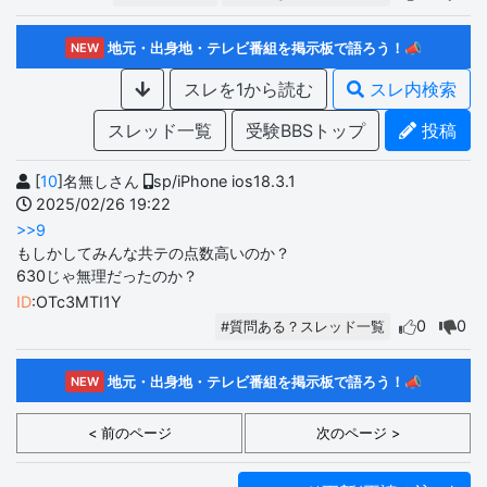
地元・出身地・テレビ番組を掲示板で語ろう！📣
NEW
スレを1から読む
スレ内検索
スレッド一覧
受験BBSトップ
投稿
[
10
]名無しさん
sp/iPhone ios18.3.1
2025/02/26 19:22
>>9
もしかしてみんな共テの点数高いのか？
630じゃ無理だったのか？
ID
:OTc3MTI1Y
0
0
#質問ある？スレッド一覧
地元・出身地・テレビ番組を掲示板で語ろう！📣
NEW
< 前のページ
次のページ >