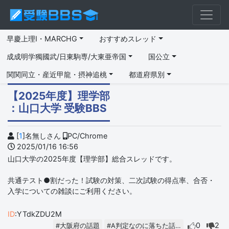
早慶上理I・MARCHG
おすすめスレッド
成成明学獨國武/日東駒専/大東亜帝国
国公立
関関同立・産近甲龍・摂神追桃
都道府県別
【2025年度】理学部
：山口大学 受験BBS
[
1
]名無しさん
PC/Chrome
2025/01/16 16:56
山口大学の2025年度【理学部】総合スレッドです。
共通テスト●割だった！試験の対策、二次試験の得点率、合否・
入学についての雑談にご利用ください。
ID
:YTdkZDU2M
0
2
#大阪府の話題
#A判定なのに落ちた話…